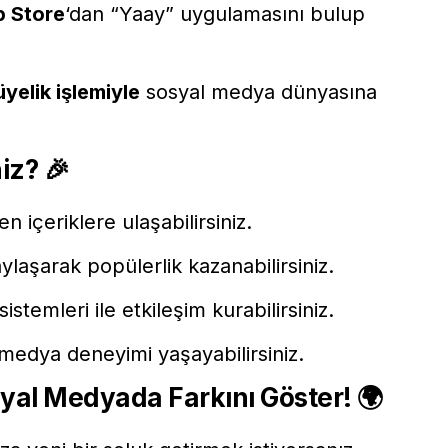
 Store
‘dan “
Yaay
” uygulamasını bulup
 üyelik işlemiyle
sosyal medya dünyasına
niz?
🎉
en içeriklere ulaşabilirsiniz.
aylaşarak popülerlik kazanabilirsiniz.
temleri ile etkileşim kurabilirsiniz.
l medya deneyimi yaşayabilirsiniz.
syal Medyada Farkını Göster!
🌍