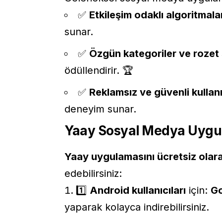
✅
Etkileşim odaklı algoritmala
sunar.
✅
Özgün kategoriler ve rozet 
ödüllendirir. 🏆
✅
Reklamsız ve güvenli kullan
deneyim sunar.
Yaay Sosyal Medya Uygulam
Yaay uygulamasını ücretsiz olar
edebilirsiniz:
1️⃣
Android kullanıcıları
için:
Go
yaparak kolayca indirebilirsiniz.