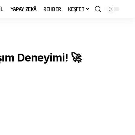
İL
YAPAY ZEKÂ
REHBER
KEŞFET
şım Deneyimi! 🚀