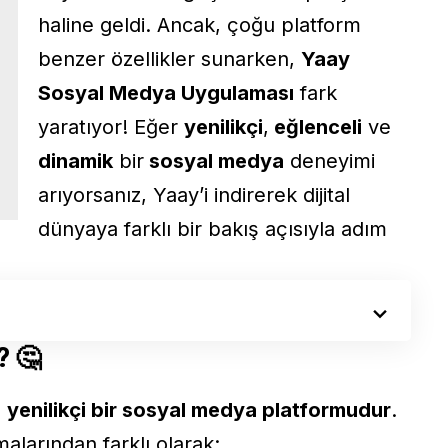
haline geldi. Ancak, çoğu platform
benzer özellikler sunarken,
Yaay
Sosyal Medya Uygulaması
fark
yaratıyor! Eğer
yenilikçi
,
eğlenceli
ve
dinamik
bir
sosyal medya
deneyimi
arıyorsanız, Yaay’i indirerek dijital
dünyaya farklı bir bakış açısıyla adım
?
🤔
n
yenilikçi bir sosyal medya platformudur
.
larından farklı olarak: