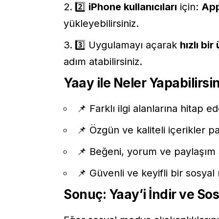
2️⃣
iPhone kullanıcıları
için:
App
yükleyebilirsiniz.
3️⃣ Uygulamayı açarak
hızlı bir
adım atabilirsiniz.
Yaay ile Neler Yapabilirsi
📌 Farklı ilgi alanlarına hitap ed
📌 Özgün ve kaliteli içerikler p
📌 Beğeni, yorum ve paylaşım sis
📌 Güvenli ve keyifli bir sosya
Sonuç: Yaay’i İndir ve So