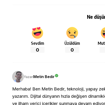
Ne düşü
Sevdim
Üzüldüm
Mut
0
0
Metin Bedir
Yazan
Merhaba! Ben Metin Bedir, teknoloji, yapay zeka 
yazarım. Dijital dünyanın hızla değişen dinamikle
ve ilham verici içerikler sunmaya devam ediyo