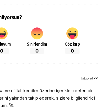
nüyorsun?
luyum
Sinirlendim
Göz kırp
0
0
0
Takip et
ve dijital trendler üzerine içerikler üreten bir
rini yakından takip ederek, sizlere bilgilendirici
rum. 🚀