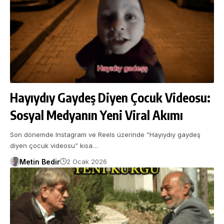
Hayıydıy Gaydeş Diyen Çocuk Videosu:
Sosyal Medyanın Yeni Viral Akımı
Son dönemde Instagram ve Reels üzerinde “Hayıydıy gaydeş
diyen çocuk videosu” kısa…
Metin Bedir
2 Ocak 2026