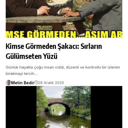
Kimse Görmeden Şakacı: Sırların
Gülümseten Yüzü
Günlük hayatta çoğu insan ciddi, düzenli ve kontrollü bir izlenim
bırakmayı tercih…
Metin Bedir
28 Aralık 2025