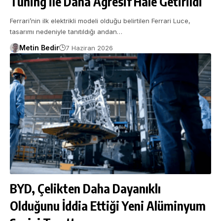
Tuning ile Daha Agresif Hale Getirildi
Ferrari’nin ilk elektrikli modeli olduğu belirtilen Ferrari Luce,
tasarımı nedeniyle tanıtıldığı andan…
Metin Bedir
7 Haziran 2026
BYD, Çelikten Daha Dayanıklı
Olduğunu İddia Ettiği Yeni Alüminyum