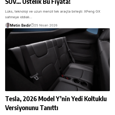
SUV… Üstelik Bu Fiyata!
Lüks, teknoloji ve uzun menzil tek araçta birleşti: XPeng GX
sahneye iddialı…
Metin Bedir
25 Nisan 2026
Tesla, 2026 Model Y’nin Yedi Koltuklu
Versiyonunu Tanıttı