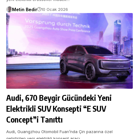
Metin Bedir
10 Ocak 2026
Audi, 670 Beygir Gücündeki Yeni
Elektrikli SUV Konsepti “E SUV
Concept”i Tanıttı
Audi, Guangzhou Otomobil Fuarı’nda Çin pazarına özel
geliştirilen yeni elektrikli konsept aracı…