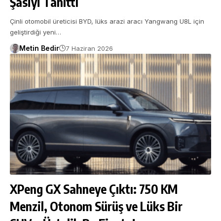
Şasiyi Tanıttı
Çinli otomobil üreticisi BYD, lüks arazi aracı Yangwang U8L için
geliştirdiği yeni…
Metin Bedir
7 Haziran 2026
XPeng GX Sahneye Çıktı: 750 KM
Menzil, Otonom Sürüş ve Lüks Bir