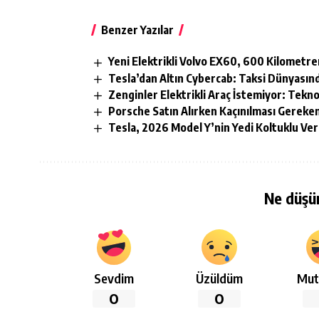
Benzer Yazılar
Yeni Elektrikli Volvo EX60, 600 Kilometr
Tesla’dan Altın Cybercab: Taksi Dünyasın
Zenginler Elektrikli Araç İstemiyor: Tekn
Porsche Satın Alırken Kaçınılması Gereke
Tesla, 2026 Model Y’nin Yedi Koltuklu Ve
Ne düşü
Sevdim
Üzüldüm
Mut
0
0