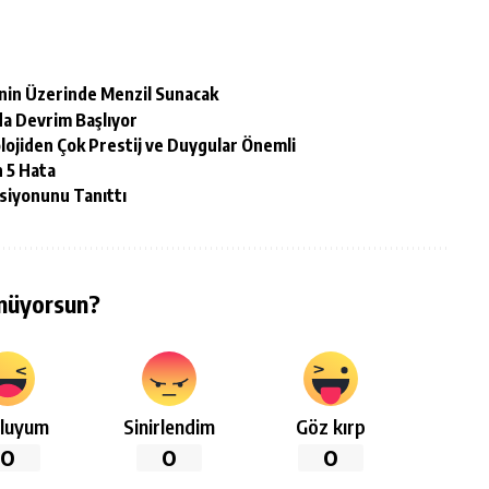
enin Üzerinde Menzil Sunacak
da Devrim Başlıyor
olojiden Çok Prestij ve Duygular Önemli
n 5 Hata
rsiyonunu Tanıttı
nüyorsun?
luyum
Sinirlendim
Göz kırp
0
0
0