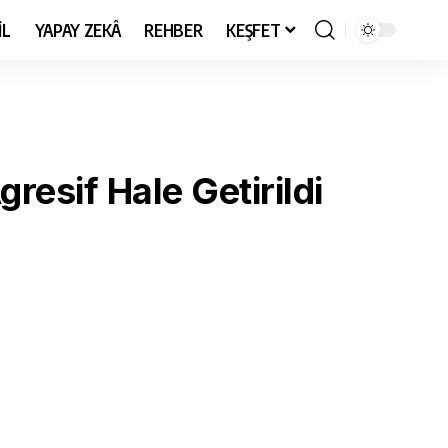
İL
YAPAY ZEKÂ
REHBER
KEŞFET
resif Hale Getirildi