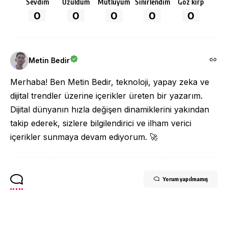
Sevdim
Üzüldüm
Mutluyum
Sinirlendim
Göz kırp
0
0
0
0
0
Metin Bedir
Merhaba! Ben Metin Bedir, teknoloji, yapay zeka ve
dijital trendler üzerine içerikler üreten bir yazarım.
Dijital dünyanın hızla değişen dinamiklerini yakından
takip ederek, sizlere bilgilendirici ve ilham verici
içerikler sunmaya devam ediyorum. 🚀
Yorum yapılmamış