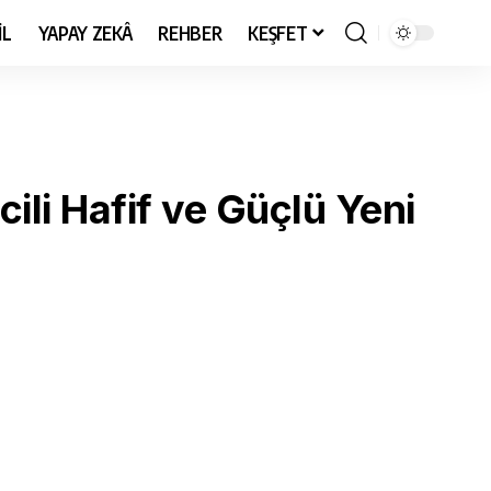
İL
YAPAY ZEKÂ
REHBER
KEŞFET
cili Hafif ve Güçlü Yeni