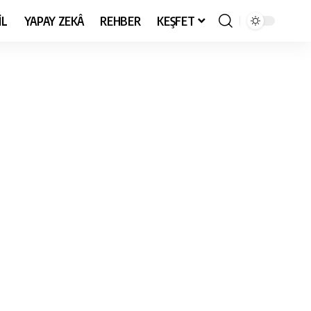
İL
YAPAY ZEKÂ
REHBER
KEŞFET