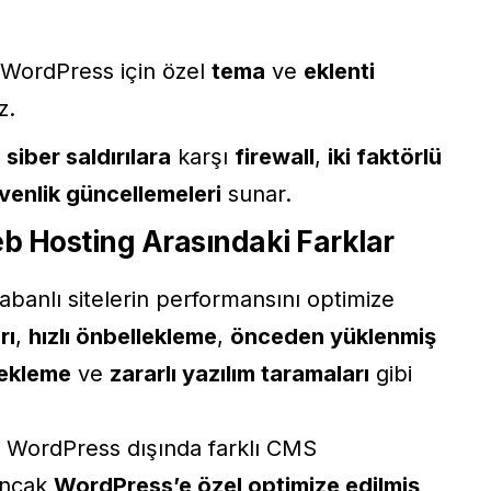
 WordPress için özel
tema
ve
eklenti
z.
 siber saldırılara
karşı
firewall
,
iki faktörlü
venlik güncellemeleri
sunar.
b Hosting Arasındaki Farklar
abanlı sitelerin performansını optimize
rı
,
hızlı önbellekleme
,
önceden yüklenmiş
ekleme
ve
zararlı yazılım taramaları
gibi
, WordPress dışında farklı CMS
 ancak
WordPress’e özel optimize edilmiş