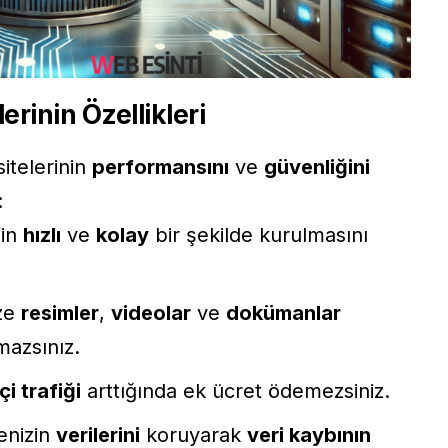
rinin Özellikleri
itelerinin
performansını
ve
güvenliğini
:
’in
hızlı
ve
kolay
bir şekilde kurulmasını
ize
resimler
,
videolar
ve
dokümanlar
mazsınız.
çi trafiği
arttığında ek ücret ödemezsiniz.
enizin
verilerini
koruyarak
veri kaybının