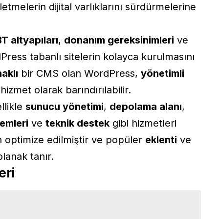
letmelerin dijital varlıklarını sürdürmelerine
BT altyapıları
,
donanım gereksinimleri
ve
ress tabanlı sitelerin kolayca kurulmasını
aklı
bir CMS olan WordPress,
yönetimli
hizmet olarak barındırılabilir.
llikle
sunucu yönetimi
,
depolama alanı
,
emleri
ve
teknik destek
gibi hizmetleri
n optimize edilmiştir ve popüler
eklenti
ve
lanak tanır.
eri