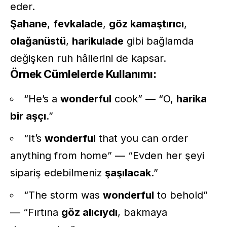
eder.
Şahane
,
fevkalade
,
göz kamaştırıcı
,
olağanüstü
,
harikulade
gibi bağlamda
değişken ruh hâllerini de kapsar.
Örnek Cümlelerde Kullanımı:
“He’s a
wonderful
cook” — “O,
harika
bir aşçı
.”
“It’s
wonderful
that you can order
anything from home” — “Evden her şeyi
sipariş edebilmeniz
şaşılacak
.”
“The storm was
wonderful
to behold”
— “Fırtına
göz alıcıydı
, bakmaya