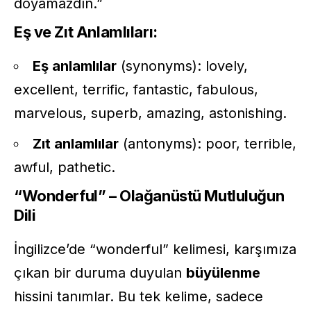
doyamazdın.”
Eş ve Zıt Anlamlıları:
Eş anlamlılar
(synonyms): lovely,
excellent, terrific, fantastic, fabulous,
marvelous, superb, amazing, astonishing.
Zıt anlamlılar
(antonyms): poor, terrible,
awful, pathetic.
“Wonderful” – Olağanüstü Mutluluğun
Dili
İngilizce’de “wonderful” kelimesi, karşımıza
çıkan bir duruma duyulan
büyülenme
hissini tanımlar. Bu tek kelime, sadece