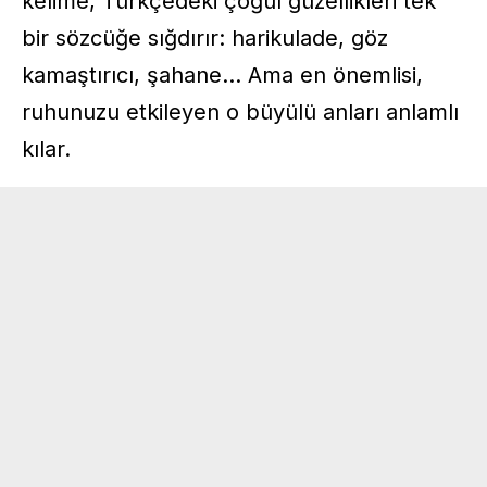
kelime, Türkçedeki çoğul güzellikleri tek
bir sözcüğe sığdırır: harikulade, göz
kamaştırıcı, şahane… Ama en önemlisi,
ruhunuzu etkileyen o büyülü anları anlamlı
kılar.