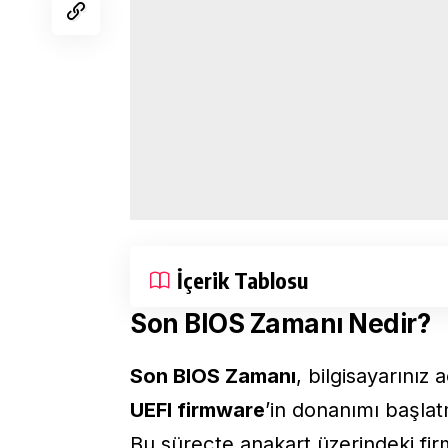
İçerik Tablosu
Son BIOS Zamanı Nedir?
Son BIOS Zamanı
, bilgisayarınız
UEFI firmware
’in donanımı başlat
Bu süreçte anakart üzerindeki fir