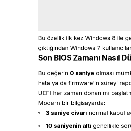
Bu özellik ilk kez Windows 8 ile g
çıktığından Windows 7 kullanıcıla
Son BIOS Zamanı Nasıl D
Bu değerin
0 saniye
olması mümkü
hata ya da firmware’in süreyi rap
UEFI her zaman donanımı başlatmak
Modern bir bilgisayarda:
3 saniye civarı
normal kabul ed
10 saniyenin altı
genellikle sor