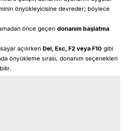
eminin önyükleyicisine devreder; böylece
şlamadan önce geçen
donanım başlatma
isayar açılırken
Del, Esc, F2 veya F10
gibi
urada önyükleme sırası, donanım seçenekleri
ilir.