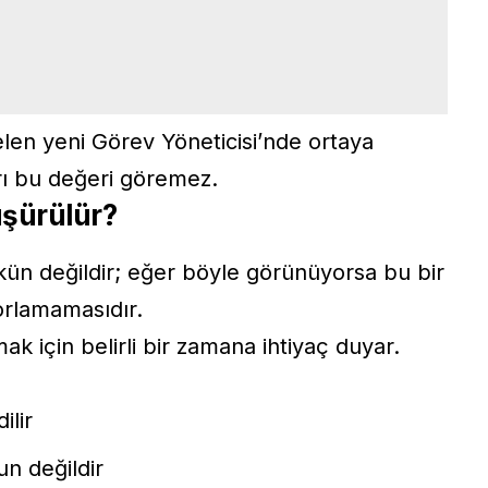
elen yeni Görev Yöneticisi’nde ortaya
rı bu değeri göremez.
üşürülür?
n değildir; eğer böyle görünüyorsa bu bir
orlamamasıdır.
 için belirli bir zamana ihtiyaç duyar.
ilir
un değildir