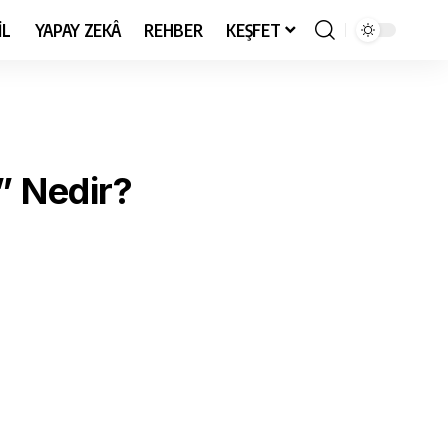
İL
YAPAY ZEKÂ
REHBER
KEŞFET
” Nedir?