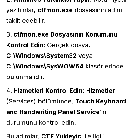
yazılımlar,
ctfmon.exe
dosyasının adını
taklit edebilir.
ctfmon.exe Dosyasının Konumunu
Kontrol Edin
: Gerçek dosya,
C:\Windows\System32
veya
C:\Windows\SysWOW64
klasörlerinde
bulunmalıdır.
Hizmetleri Kontrol Edin
:
Hizmetler
(Services) bölümünde,
Touch Keyboard
and Handwriting Panel Service
‘in
durumunu kontrol edin.
Bu adımlar,
CTF Yükleyici
ile ilgili