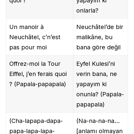
quoi ?
yapayım ki
onlarla?
Un manoir à
Neuchâtel’de bir
Neuchâtel, c’n’est
malikâne, bu
pas pour moi
bana göre değil
Offrez-moi la Tour
Eyfel Kulesi’ni
Eiffel, j’en ferais quoi
verin bana, ne
? (Papala-papapala)
yapayım ki
onunla? (Papala-
papapala)
(Cha-lapapa-dapa-
(Na-na-na-na…
papa-lapa-lapa-
[anlamı olmayan