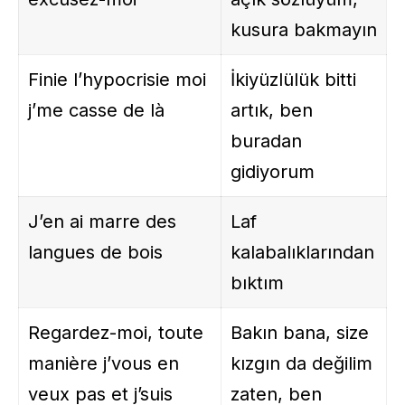
kusura bakmayın
Finie l’hypocrisie moi
İkiyüzlülük bitti
j’me casse de là
artık, ben
buradan
gidiyorum
J’en ai marre des
Laf
langues de bois
kalabalıklarından
bıktım
Regardez-moi, toute
Bakın bana, size
manière j’vous en
kızgın da değilim
veux pas et j’suis
zaten, ben