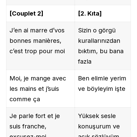
[Couplet 2]
[2. Kıta]
J’en ai marre d’vos
Sizin o görgü
bonnes manières,
kurallarınızdan
c’est trop pour moi
bıktım, bu bana
fazla
Moi, je mange avec
Ben elimle yerim
les mains et j’suis
ve böyleyim işte
comme ça
Je parle fort et je
Yüksek sesle
suis franche,
konuşurum ve
excusez-moi
açık sözlüyüm,