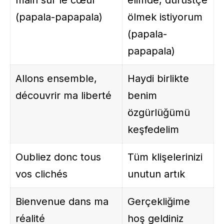
main sur le cœur
elimde, dürüstçe
(papala-papapala)
ölmek istiyorum
(papala-
papapala)
Allons ensemble,
Haydi birlikte
découvrir ma liberté
benim
özgürlüğümü
keşfedelim
Oubliez donc tous
Tüm klişelerinizi
vos clichés
unutun artık
Bienvenue dans ma
Gerçekliğime
réalité
hoş geldiniz