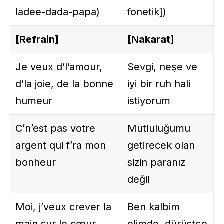
ladee-dada-papa)
fonetik])
[Refrain]
[Nakarat]
Je veux d’l’amour,
Sevgi, neşe ve
d’la joie, de la bonne
iyi bir ruh hali
humeur
istiyorum
C’n’est pas votre
Mutluluğumu
argent qui f’ra mon
getirecek olan
bonheur
sizin paranız
değil
Moi, j’veux crever la
Ben kalbim