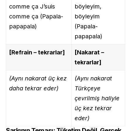
comme ça J’suis
böyleyim,
comme ça (Papala-
böyleyim
papapala)
(Papala-
papapala)
[Refrain – tekrarlar]
[Nakarat –
tekrarlar]
(Aynı nakarat üç kez
(Aynı nakarat
daha tekrar eder)
Türkçeye
çevrilmiş haliyle
üç kez tekrar
eder)
Şarkının Teması: Tüketim Değil, Gerçek