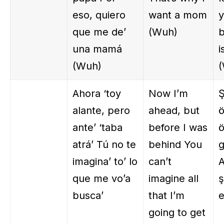
eso, quiero
want a mom
que me de’
(Wuh)
b
una mamá
i
(Wuh)
Ahora ‘toy
Now I’m
Ş
alante, pero
ahead, but
ante’ ‘taba
before I was
atrá’ Tú no te
behind You
g
imagina’ to’ lo
can’t
A
que me vo’a
imagine all
ş
busca’
that I’m
going to get