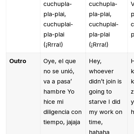
cuchupla-
cuchupla-
V
pla-plai,
pla-plai,
p
cuchuplai-
cuchuplai-
c
pla-plai
pla-plai
p
(¡Rrra!)
(¡Rrra!)
Outro
Oye, el que
Hey,
H
no se unió,
whoever
k
va a pasa’
didn’t join is
k
hambre Yo
going to
hice mi
starve I did
y
diligencia con
my work on
tiempo, jajaja
time,
hahaha