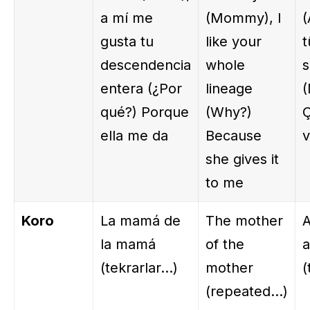
a mí me
(Mommy), I
(
gusta tu
like your
descendencia
whole
s
entera (¿Por
lineage
(
qué?) Porque
(Why?)
ella me da
Because
v
she gives it
to me
Koro
La mamá de
The mother
A
la mamá
of the
a
(tekrarlar…)
mother
(
(repeated…)