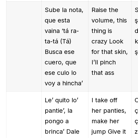
Sube la nota,
Raise the
S
que esta
volume, this
ş
vaina ‘tá ra-
thing is
d
ta-tá (Tá)
crazy Look
k
Busca ese
for that skin,
ş
cuero, que
I’ll pinch
ese culo lo
that ass
voy a hincha’
Le’ quito lo’
I take off
O
pantie’, la
her panties,
ç
pongo a
make her
ç
brinca’ Dale
jump Give it
z