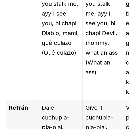
you stalk me,
you stalk
g
ayy I see
me, ayy I
b
you, hi chapi
see you, hi
e
Diablo, mami,
chapi Devil,
a
qué culazo
mommy,
(Qué culazo)
what an ass
(What an
c
ass)
a
k
k
Refrán
Dale
Give it
V
cuchupla-
cuchupla-
p
pla-plai,
pla-plai,
c