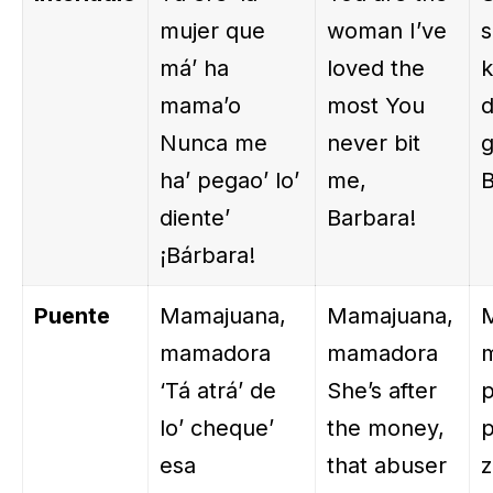
mujer que
woman I’ve
s
má’ ha
loved the
k
mama’o
most You
d
Nunca me
never bit
g
ha’ pegao’ lo’
me,
B
diente’
Barbara!
¡Bárbara!
Puente
Mamajuana,
Mamajuana,
mamadora
mamadora
‘Tá atrá’ de
She’s after
p
lo’ cheque’
the money,
p
esa
that abuser
z