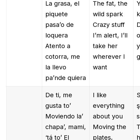
La grasa, el
The fat, the
Y
piquete
wild spark
k
pasa’o de
Crazy stuff
D
loquera
I’m alert, I’ll
o
Atento a
take her
y
cotorra, me
wherever I
la llevo
want
pa’nde quiera
De ti, me
I like
gusta to’
everything
ş
Moviendo la’
about you
s
chapa’, mami,
Moving the
T
‘tá to’ El
plates,
h