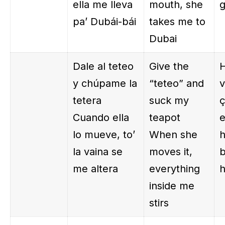
ella me lleva
mouth, she
g
pa’ Dubái-bái
takes me to
Dubai
Dale al teteo
Give the
H
y chúpame la
“teteo” and
tetera
suck my
ç
Cuando ella
teapot
e
lo mueve, to’
When she
h
la vaina se
moves it,
me altera
everything
h
inside me
stirs