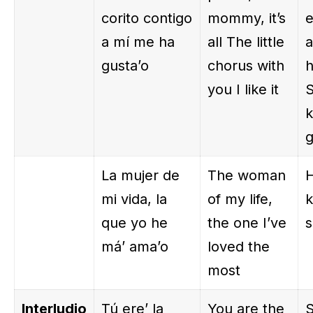
corito contigo
mommy, it’s
e
a mí me ha
all The little
a
gusta’o
chorus with
h
you I like it
S
g
La mujer de
The woman
H
mi vida, la
of my life,
k
que yo he
the one I’ve
s
má’ ama’o
loved the
most
Interludio
Tú ere’ la
You are the
S