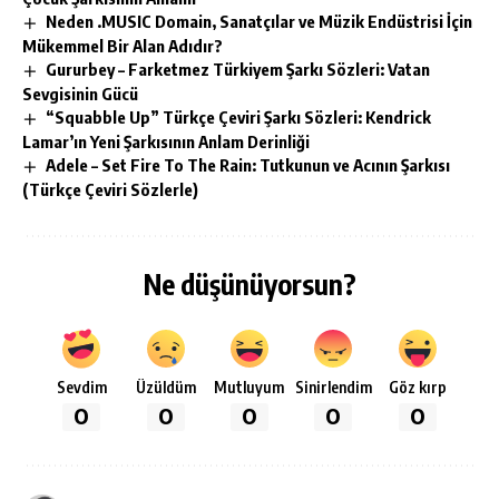
Neden .MUSIC Domain, Sanatçılar ve Müzik Endüstrisi İçin
Mükemmel Bir Alan Adıdır?
Gururbey – Farketmez Türkiyem Şarkı Sözleri: Vatan
Sevgisinin Gücü
“Squabble Up” Türkçe Çeviri Şarkı Sözleri: Kendrick
Lamar’ın Yeni Şarkısının Anlam Derinliği
Adele – Set Fire To The Rain: Tutkunun ve Acının Şarkısı
(Türkçe Çeviri Sözlerle)
Ne düşünüyorsun?
Sevdim
Üzüldüm
Mutluyum
Sinirlendim
Göz kırp
0
0
0
0
0