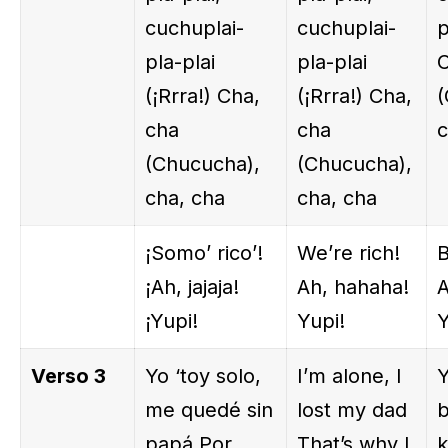
cuchuplai-
cuchuplai-
p
pla-plai
pla-plai
C
(¡Rrra!) Cha,
(¡Rrra!) Cha,
(
cha
cha
c
(Chucucha),
(Chucucha),
cha, cha
cha, cha
¡Somo’ rico’!
We’re rich!
B
¡Ah, jajaja!
Ah, hahaha!
A
¡Yupi!
Yupi!
Y
Verso 3
Yo ‘toy solo,
I’m alone, I
Y
me quedé sin
lost my dad
papá Por
That’s why I
k