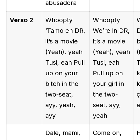
abusadora
Verso 2
Whoopty
Whoopty
‘Tamo en DR,
We’re in DR,
D
it’s a movie
it’s a movie
b
(Yeah), yeah
(Yeah), yeah
(
Tusi, eah Pull
Tusi, eah
T
up on your
Pull up on
k
bitch in the
your girl in
k
two-seat,
the two-
ç
ayy, yeah,
seat, ayy,
a
ayy
yeah
Dale, mami,
Come on,
H