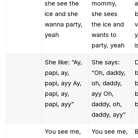
she see the
mommy,
a
ice and she
she sees
b
wanna party,
the ice and
v
yeah
wants to
party, yeah
i
She like: “Ay,
She says:
D
papi, ay,
“Oh, daddy,
b
papi, ayy Ay,
oh, daddy,
b
papi, ay,
ayy Oh,
b
papi, ayy”
daddy, oh,
b
daddy, ayy”
You see me,
You see me,
B