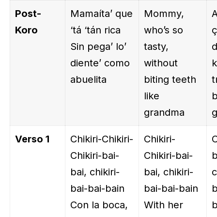
Post-
Mamaíta’ que
Mommy,
A
Koro
‘tá ‘tán rica
who’s so
ç
Sin pega’ lo’
tasty,
d
diente’ como
without
k
abuelita
biting teeth
t
like
grandma
g
Verso 1
Chikiri-Chikiri-
Chikiri-
C
Chikiri-bai-
Chikiri-bai-
b
bai, chikiri-
bai, chikiri-
c
bai-bai-bain
bai-bai-bain
b
Con la boca,
With her
b