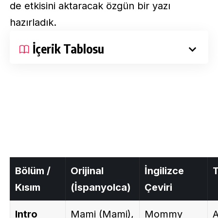
de etkisini aktaracak özgün bir yazı
hazırladık.
İçerik Tablosu
Bölüm /
Orijinal
İngilizce
T
Kısım
(İspanyolca)
Çeviri
Intro
Mami (Mami),
Mommy
A