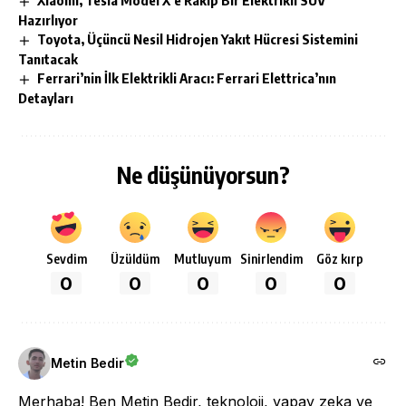
Xiaomi, Tesla Model X’e Rakip Bir Elektrikli SUV
Hazırlıyor
Toyota, Üçüncü Nesil Hidrojen Yakıt Hücresi Sistemini
Tanıtacak
Ferrari’nin İlk Elektrikli Aracı: Ferrari Elettrica’nın
Detayları
Ne düşünüyorsun?
Sevdim
Üzüldüm
Mutluyum
Sinirlendim
Göz kırp
0
0
0
0
0
Metin Bedir
Merhaba! Ben Metin Bedir, teknoloji, yapay zeka ve