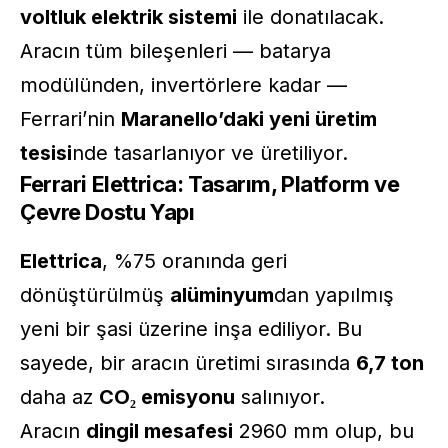
voltluk elektrik sistemi
ile donatılacak.
Aracın tüm bileşenleri — batarya
modülünden, invertörlere kadar —
Ferrari’nin
Maranello’daki yeni üretim
tesisi
nde tasarlanıyor ve üretiliyor.
Ferrari Elettrica: Tasarım, Platform ve
Çevre Dostu Yapı
Elettrica
, %75 oranında geri
dönüştürülmüş
alüminyum
dan yapılmış
yeni bir şasi üzerine inşa ediliyor. Bu
sayede, bir aracın üretimi sırasında
6,7 ton
daha az
CO₂ emisyonu
salınıyor.
Aracın
dingil mesafesi
2960 mm olup, bu