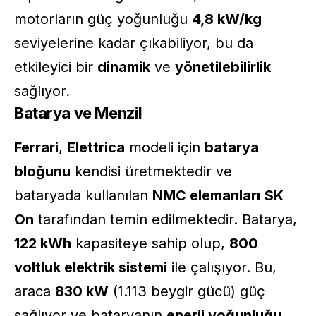
motorların güç yoğunluğu
4,8 kW/kg
seviyelerine kadar çıkabiliyor, bu da
etkileyici bir
dinamik
ve
yönetilebilirlik
sağlıyor.
Batarya ve Menzil
Ferrari
,
Elettrica
modeli için
batarya
bloğunu
kendisi üretmektedir ve
bataryada kullanılan
NMC elemanları
SK
On
tarafından temin edilmektedir. Batarya,
122 kWh
kapasiteye sahip olup,
800
voltluk elektrik sistemi
ile çalışıyor. Bu,
araca
830 kW
(1.113 beygir gücü) güç
sağlıyor ve bataryanın
enerji yoğunluğu