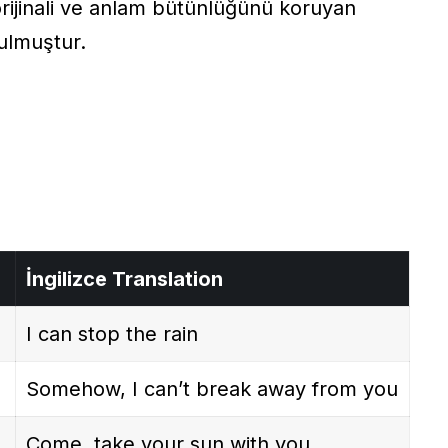
rijinali ve anlam bütünlüğünü koruyan
nulmuştur.
İngilizce Translation
I can stop the rain
Somehow, I can’t break away from you
Come, take your sun with you