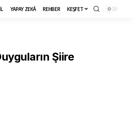
İL
YAPAY ZEKÂ
REHBER
KEŞFET
uyguların Şiire