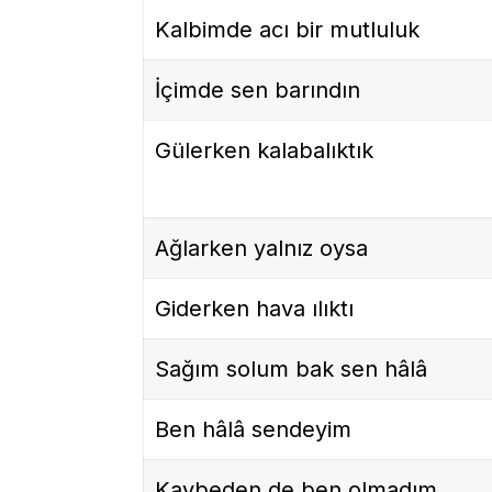
Kalbimde acı bir mutluluk
İçimde sen barındın
Gülerken kalabalıktık
Ağlarken yalnız oysa
Giderken hava ılıktı
Sağım solum bak sen hâlâ
Ben hâlâ sendeyim
Kaybeden de ben olmadım