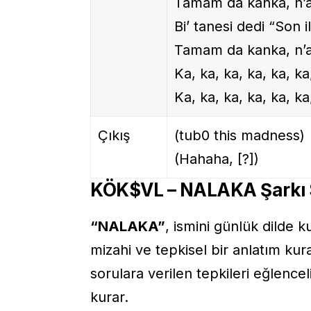
Tamam da kanka, n’a
Bi’ tanesi dedi “Son i
Tamam da kanka, n’a
Ka, ka, ka, ka, ka, ka
Ka, ka, ka, ka, ka, k
Çıkış
(tub0 this madness)
(Hahaha, [?])
KÖK$VL – NALAKA Şarkı S
“NALAKA”
, ismini günlük dilde ku
mizahi ve tepkisel bir anlatım kura
sorulara verilen tepkileri eğlencel
kurar.