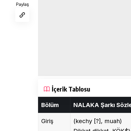
Paylaş
İçerik Tablosu
Bölüm
NALAKA Şarkı Sözle
Giriş
(kechy [?], muah)
Dikkat dikkat, KÖK$V