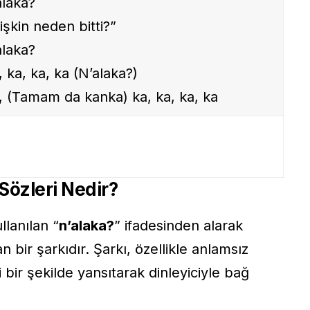
laka?
lişkin neden bitti?”
laka?
, ka, ka, ka (N’alaka?)
a, (Tamam da kanka) ka, ka, ka, ka
özleri Nedir?
llanılan “
n’alaka?
” ifadesinden alarak
n bir şarkıdır. Şarkı, özellikle anlamsız
i bir şekilde yansıtarak dinleyiciyle bağ