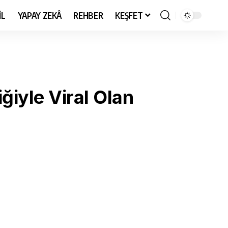
İL
YAPAY ZEKÂ
REHBER
KEŞFET
iyle Viral Olan