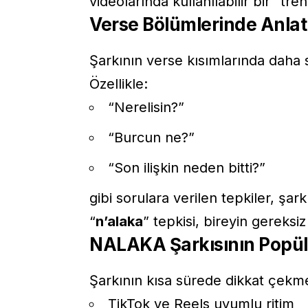
videolarında kullanılabilir bir “tre
Verse Bölümlerinde Anlat
Şarkının verse kısımlarında daha s
Özellikle:
“Nerelisin?”
“Burcun ne?”
“Son ilişkin neden bitti?”
gibi sorulara verilen tepkiler, şark
“
n’alaka
” tepkisi, bireyin gereks
NALAKA Şarkısının Popül
Şarkının kısa sürede dikkat çekme
TikTok ve Reels uyumlu ritim