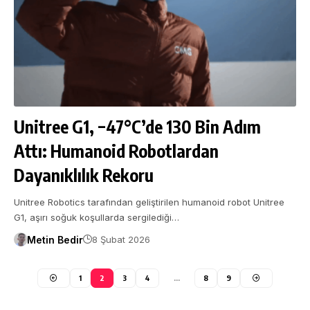
Unitree G1, −47°C’de 130 Bin Adım
Attı: Humanoid Robotlardan
Dayanıklılık Rekoru
Unitree Robotics tarafından geliştirilen humanoid robot Unitree
G1, aşırı soğuk koşullarda sergilediği…
Metin Bedir
8 Şubat 2026
1
2
3
4
…
8
9