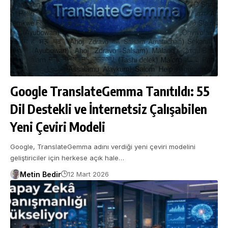
Google TranslateGemma Tanıtıldı: 55
Dil Destekli ve İnternetsiz Çalışabilen
Yeni Çeviri Modeli
Google, TranslateGemma adını verdiği yeni çeviri modelini
geliştiriciler için herkese açık hale…
Metin Bedir
12 Mart 2026