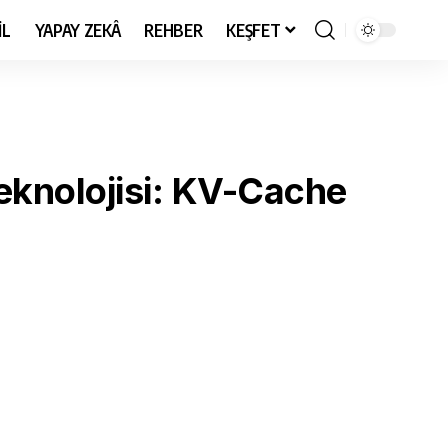
İL
YAPAY ZEKÂ
REHBER
KEŞFET
eknolojisi: KV-Cache