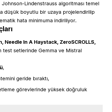
ı, Johnson-Lindenstrauss algoritması temel
ha düşük boyutlu bir uzaya projelendirilip
tematik hata minimuma indiriliyor.
ları
, Needle In A Haystack, ZeroSCROLLS,
 test setlerinde Gemma ve Mistral
dü
,
emini geride bıraktı,
etleme görevlerinde yüksek doğruluk