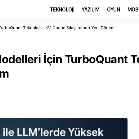
TEKNOLOJİ
YAZILIM
OYUN
MOB
 TurboQuant Teknolojisi: KV-Cache Sıkıştırmada Yeni Dönem
odelleri İçin TurboQuant T
em