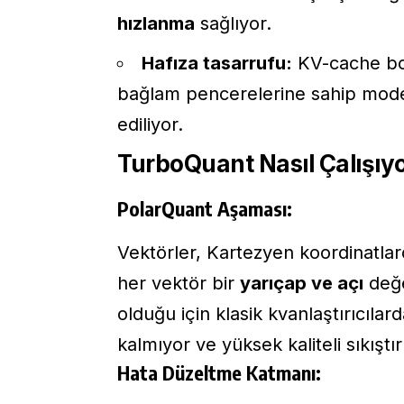
hızlanma
sağlıyor.
Hafıza tasarrufu:
KV-cache b
bağlam pencerelerine sahip model
ediliyor.
TurboQuant Nasıl Çalışıy
PolarQuant Aşaması:
Vektörler, Kartezyen koordinatlar
her vektör bir
yarıçap ve açı
değer
olduğu için klasik kvanlaştırıcıla
kalmıyor ve yüksek kaliteli sıkıştı
Hata Düzeltme Katmanı: