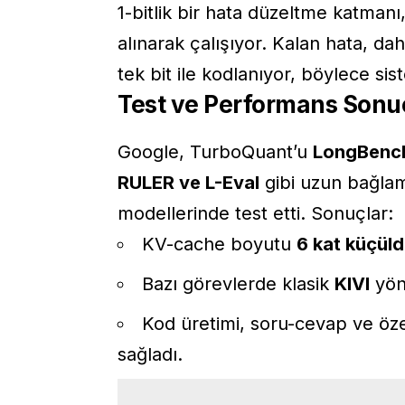
1-bitlik bir hata düzeltme katman
alınarak çalışıyor. Kalan hata, da
tek bit ile kodlanıyor, böylece sis
Test ve Performans Sonuç
Google, TurboQuant’u
LongBench
RULER ve L-Eval
gibi uzun bağlam
modellerinde test etti. Sonuçlar:
KV-cache boyutu
6 kat küçül
Bazı görevlerde klasik
KIVI
yönt
Kod üretimi, soru-cevap ve öz
sağladı.