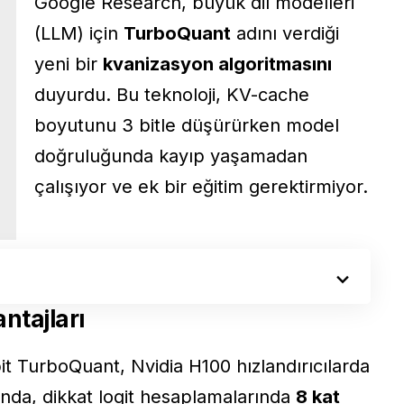
Google Research, büyük dil modelleri
(LLM) için
TurboQuant
adını verdiği
yeni bir
kvanizasyon algoritmasını
duyurdu
. Bu teknoloji, KV-cache
boyutunu 3 bitle düşürürken model
doğruluğunda kayıp yaşamadan
çalışıyor ve ek bir eğitim gerektirmiyor.
ntajları
it TurboQuant, Nvidia H100 hızlandırıcılarda
ığında, dikkat logit hesaplamalarında
8 kat