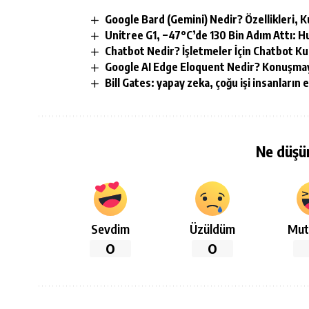
Google Bard (Gemini) Nedir? Özellikleri, 
Unitree G1, −47°C’de 130 Bin Adım Attı: 
Chatbot Nedir? İşletmeler İçin Chatbot Ku
Google AI Edge Eloquent Nedir? Konuşmay
Bill Gates: yapay zeka, çoğu işi insanların 
Ne düşü
Sevdim
Üzüldüm
Mut
0
0