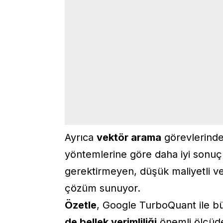
Ayrıca
vektör arama
görevlerinde
yöntemlerine göre daha iyi sonuç
gerektirmeyen, düşük maliyetli ve 
çözüm sunuyor.
Özetle
, Google TurboQuant ile b
de bellek verimliliği
önemli ölçüde 