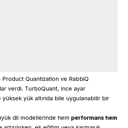
 Product Quantization ve RabbiQ
lar verdi. TurboQuant, ince ayar
yüksek yük altında bile uygulanabilir bir
üyük dil modellerinde hem
performans hem
artırılırken, ek eğitim veya karmaşık