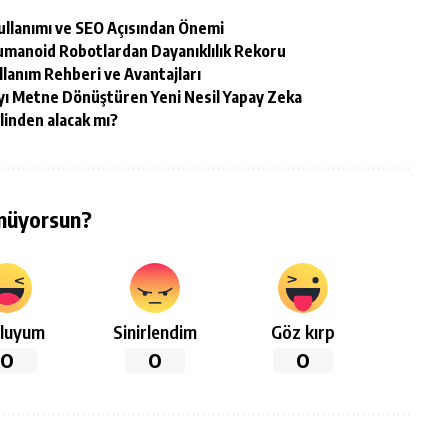
Kullanımı ve SEO Açısından Önemi
Humanoid Robotlardan Dayanıklılık Rekoru
llanım Rehberi ve Avantajları
ı Metne Dönüştüren Yeni Nesil Yapay Zeka
elinden alacak mı?
nüyorsun?
luyum
Sinirlendim
Göz kırp
0
0
0