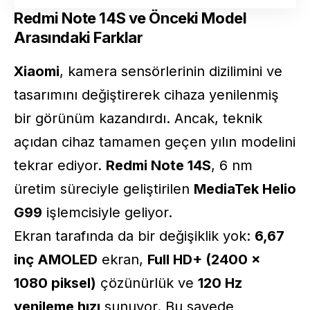
Redmi Note 14S ve Önceki Model
Arasındaki Farklar
Xiaomi
, kamera sensörlerinin dizilimini ve
tasarımını değiştirerek cihaza yenilenmiş
bir görünüm kazandırdı. Ancak, teknik
açıdan cihaz tamamen geçen yılın modelini
tekrar ediyor.
Redmi Note 14S
, 6 nm
üretim süreciyle geliştirilen
MediaTek Helio
G99
işlemcisiyle geliyor.
Ekran tarafında da bir değişiklik yok:
6,67
inç AMOLED
ekran,
Full HD+ (2400 ×
1080 piksel)
çözünürlük ve
120 Hz
yenileme hızı
sunuyor. Bu sayede