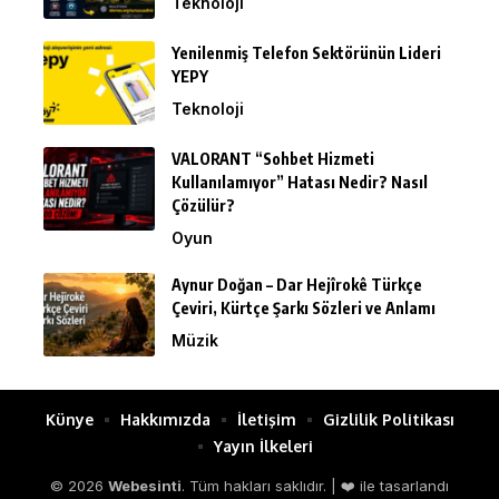
Teknoloji
Yenilenmiş Telefon Sektörünün Lideri
YEPY
Teknoloji
VALORANT “Sohbet Hizmeti
Kullanılamıyor” Hatası Nedir? Nasıl
Çözülür?
Oyun
Aynur Doğan – Dar Hejîrokê Türkçe
Çeviri, Kürtçe Şarkı Sözleri ve Anlamı
Müzik
Künye
Hakkımızda
İletişim
Gizlilik Politikası
Yayın İlkeleri
© 2026
Webesinti
. Tüm hakları saklıdır. | ❤️ ile tasarlandı