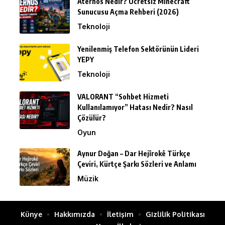
Aternos Nedir? Ücretsiz Minecraft
Sunucusu Açma Rehberi (2026)
Teknoloji
Yenilenmiş Telefon Sektörünün Lideri
YEPY
Teknoloji
VALORANT “Sohbet Hizmeti
Kullanılamıyor” Hatası Nedir? Nasıl
Çözülür?
Oyun
Aynur Doğan – Dar Hejîrokê Türkçe
Çeviri, Kürtçe Şarkı Sözleri ve Anlamı
Müzik
Künye
Hakkımızda
İletişim
Gizlilik Politikası