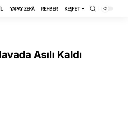
İL
YAPAY ZEKÂ
REHBER
KEŞFET
avada Asılı Kaldı