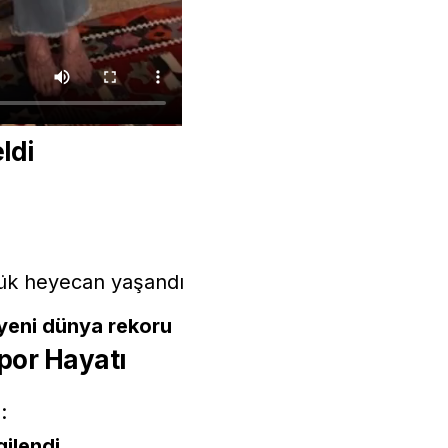
ldi
yük heyecan yaşandı
 yeni dünya rekoru
 Spor Hayatı
:
gilendi