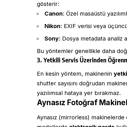
gösterir:
Canon
: Özel masaüstü yazılım
Nikon
: EXIF verisi veya üçüncü
Sony
: Dosya metadata analiz a
Bu yöntemler genellikle daha doğr
3. Yetkili Servis Üzerinden Öğren
En kesin yöntem, makinenin
yetk
shutter sayısını doğrudan makinen
yazılımsal hataya yer bırakmaz.
Aynasız Fotoğraf Makinel
Aynasız (mirrorless) makinelerde d
modellerde
elektronik perde
kull