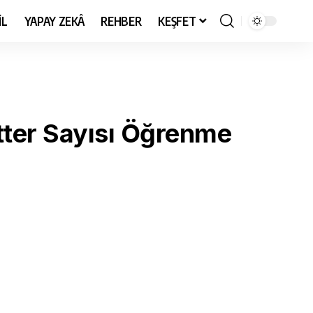
İL
YAPAY ZEKÂ
REHBER
KEŞFET
tter Sayısı Öğrenme