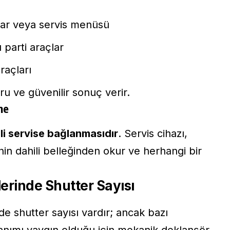
lar veya servis menüsü
 parti araçlar
raçları
u ve güvenilir sonuç verir.
me
ili servise bağlanmasıdır
. Servis cihazı,
in dahili belleğinden okur ve herhangi bir
erinde Shutter Sayısı
e shutter sayısı vardır; ancak bazı
anımı yaygın olduğu için mekanik deklanşör