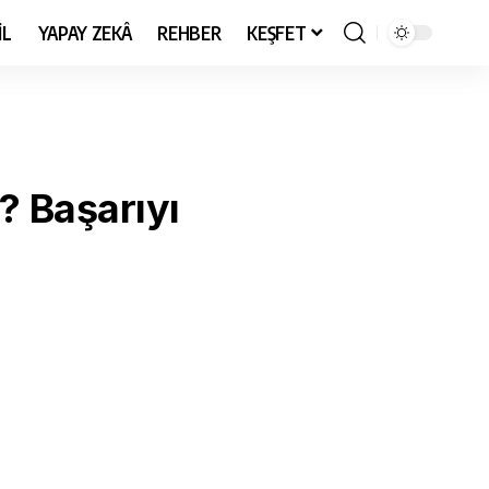
İL
YAPAY ZEKÂ
REHBER
KEŞFET
 Başarıyı