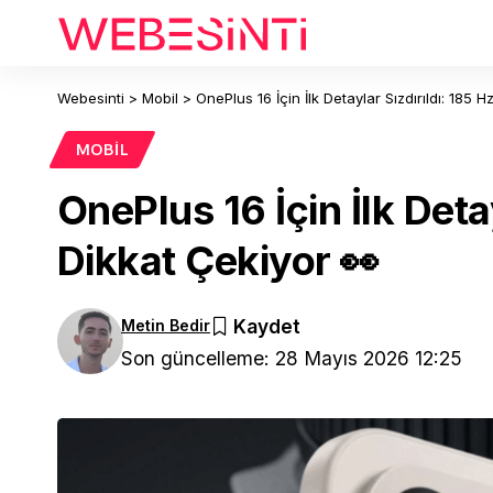
Webesinti
>
Mobil
>
OnePlus 16 İçin İlk Detaylar Sızdırıldı: 18
MOBIL
OnePlus 16 İçin İlk Det
Dikkat Çekiyor 👀
Metin Bedir
Son güncelleme: 28 Mayıs 2026 12:25