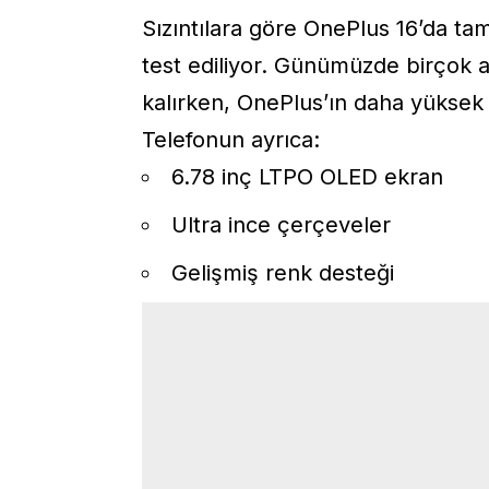
Sızıntılara göre OnePlus 16’da t
test ediliyor. Günümüzde birçok 
kalırken, OnePlus’ın daha yüksek 
Telefonun ayrıca:
6.78 inç LTPO OLED ekran
Ultra ince çerçeveler
Gelişmiş renk desteği