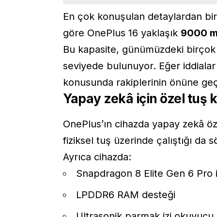
En çok konuşulan detaylardan biri 
göre OnePlus 16 yaklaşık
9000 
Bu kapasite, günümüzdeki birçok
seviyede bulunuyor. Eğer iddialar
konusunda rakiplerinin önüne geçe
Yapay zekâ için özel tuş
OnePlus’ın cihazda
yapay zekâ
öze
fiziksel tuş üzerinde çalıştığı da s
Ayrıca cihazda:
Snapdragon 8 Elite Gen 6 Pro 
LPDDR6 RAM desteği
Ultrasonik parmak izi okuyucu