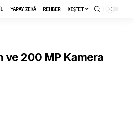
İL
YAPAY ZEKÂ
REHBER
KEŞFET
kran ve 200 MP Kamera