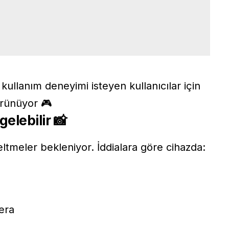
 kullanım deneyimi isteyen kullanıcılar için
örünüyor 🎮
elebilir 📸
tmeler bekleniyor. İddialara göre cihazda:
era