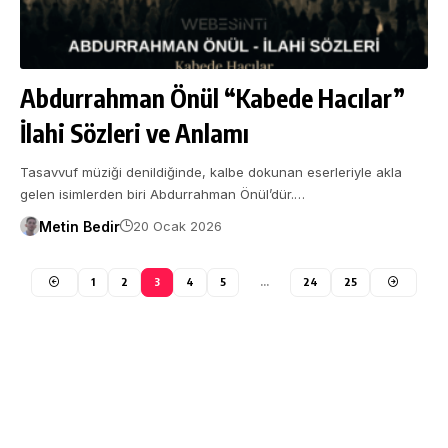
Abdurrahman Önül “Kabede Hacılar”
İlahi Sözleri ve Anlamı
Tasavvuf müziği denildiğinde, kalbe dokunan eserleriyle akla
gelen isimlerden biri Abdurrahman Önül’dür.…
Metin Bedir
20 Ocak 2026
1
2
3
4
5
…
24
25