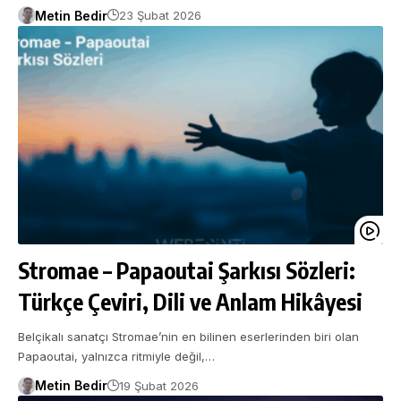
Metin Bedir
23 Şubat 2026
Stromae – Papaoutai Şarkısı Sözleri:
Türkçe Çeviri, Dili ve Anlam Hikâyesi
Belçikalı sanatçı Stromae’nin en bilinen eserlerinden biri olan
Papaoutai, yalnızca ritmiyle değil,…
Metin Bedir
19 Şubat 2026