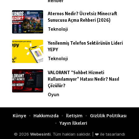
Rehber
Aternos Nedir? Ücretsiz Minecraft
Sunucusu Açma Rehberi (2026)
Teknoloji
Yenilenmiş Telefon Sektörünün Lideri
YEPY
Teknoloji
VALORANT “Sohbet Hizmeti
Kullanılamıyor” Hatası Nedir? Nasıl
Çözülür?
Oyun
Künye
Hakkımızda
İletişim
Gizlilik Politikası
Yayın İlkeleri
© 2026
Webesinti
. Tüm hakları saklıdır. | ❤️ ile tasarlandı