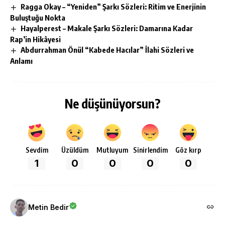
Ragga Okay – “Yeniden” Şarkı Sözleri: Ritim ve Enerjinin
Buluştuğu Nokta
Hayalperest – Makale Şarkı Sözleri: Damarına Kadar
Rap’in Hikâyesi
Abdurrahman Önül “Kabede Hacılar” İlahi Sözleri ve
Anlamı
Ne düşünüyorsun?
Sevdim
Üzüldüm
Mutluyum
Sinirlendim
Göz kırp
1
0
0
0
0
Metin Bedir