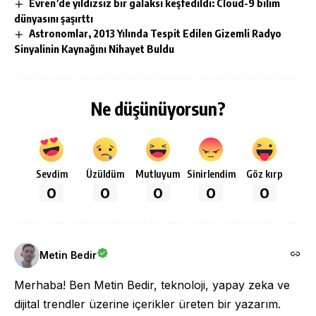
Evren’de yıldızsız bir galaksi keşfedildi: Cloud-9 bilim
dünyasını şaşırttı
Astronomlar, 2013 Yılında Tespit Edilen Gizemli Radyo
Sinyalinin Kaynağını Nihayet Buldu
Ne düşünüyorsun?
Sevdim
Üzüldüm
Mutluyum
Sinirlendim
Göz kırp
0
0
0
0
0
Metin Bedir
Merhaba! Ben Metin Bedir, teknoloji, yapay zeka ve
dijital trendler üzerine içerikler üreten bir yazarım.