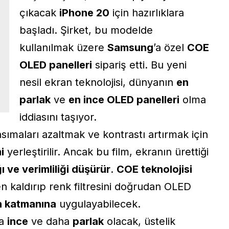
çıkacak
iPhone 20
için hazırlıklara
başladı. Şirket, bu modelde
kullanılmak üzere
Samsung
’a özel
COE
OLED panelleri
sipariş etti. Bu yeni
nesil ekran teknolojisi, dünyanın
en
parlak
ve
en ince OLED panelleri
olma
iddiasını taşıyor.
nsımaları azaltmak ve kontrastı artırmak için
i
yerleştirilir. Ancak bu film, ekranın ürettiği
ğı ve verimliliği düşürür
.
COE teknolojisi
n kaldırıp renk filtresini doğrudan OLED
n katmanına
uygulayabilecek.
ha
ince
ve daha
parlak
olacak, üstelik