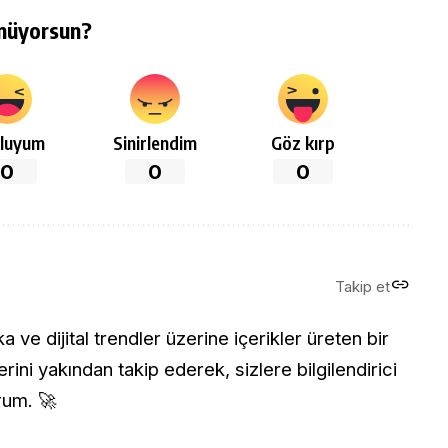
nüyorsun?
luyum
Sinirlendim
Göz kırp
0
0
0
Takip et
ve dijital trendler üzerine içerikler üreten bir
rini yakından takip ederek, sizlere bilgilendirici
rum. 🚀