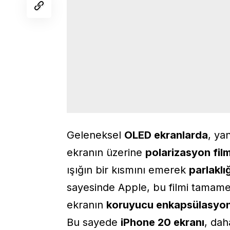
Geleneksel
OLED ekranlarda
, ya
ekranın üzerine
polarizasyon film
ışığın bir kısmını emerek
parlaklı
sayesinde
Apple
, bu filmi tamame
ekranın
koruyucu enkapsülasyo
Bu sayede
iPhone 20 ekranı
, da