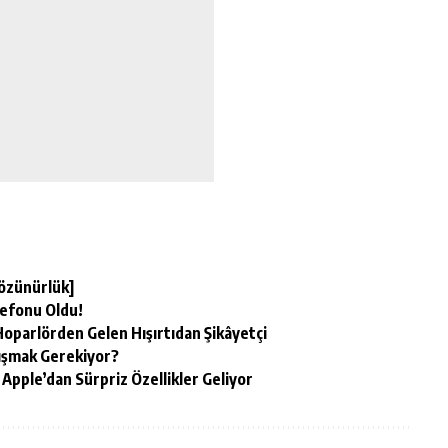
Çözünürlük]
lefonu Oldu!
 Hoparlörden Gelen Hışırtıdan Şikâyetçi
lışmak Gerekiyor?
 Apple’dan Sürpriz Özellikler Geliyor