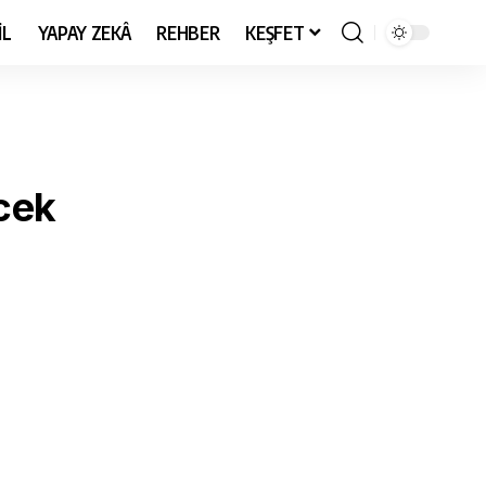
İL
YAPAY ZEKÂ
REHBER
KEŞFET
cek