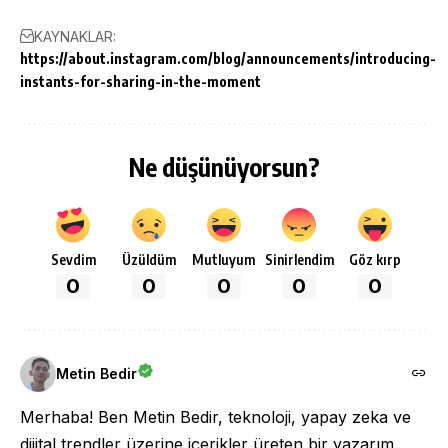
KAYNAKLAR:
https://about.instagram.com/blog/announcements/introducing-
instants-for-sharing-in-the-moment
Ne düşünüyorsun?
Sevdim
Üzüldüm
Mutluyum
Sinirlendim
Göz kırp
0
0
0
0
0
Metin Bedir
Merhaba! Ben Metin Bedir, teknoloji, yapay zeka ve
dijital trendler üzerine içerikler üreten bir yazarım.