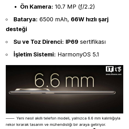
Ön Kamera:
10.7 MP (ƒ/2.2)
Batarya:
6500 mAh,
66W hızlı şarj
desteği
Su ve Toz Direnci:
IP69
sertifikası
İşletim Sistemi:
HarmonyOS 5.1
Yeni nesil akıllı telefon modeli, yalnızca 6.6 mm kalınlığıyla
rekor kırarak tasarım ve mühendisliği bir araya getiriyor.