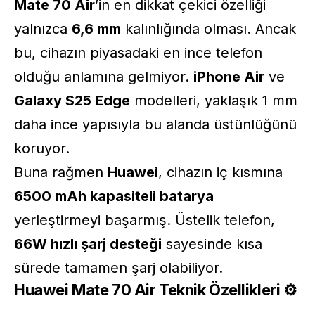
Mate 70 Air
’in en dikkat çekici özelliği
yalnızca
6,6 mm
kalınlığında olması. Ancak
bu, cihazın piyasadaki en ince telefon
olduğu anlamına gelmiyor.
iPhone Air
ve
Galaxy S25 Edge
modelleri, yaklaşık 1 mm
daha ince yapısıyla bu alanda üstünlüğünü
koruyor.
Buna rağmen
Huawei
, cihazın iç kısmına
6500 mAh kapasiteli batarya
yerleştirmeyi başarmış. Üstelik telefon,
66W hızlı şarj desteği
sayesinde kısa
sürede tamamen şarj olabiliyor.
Huawei Mate 70 Air Teknik Özellikleri ⚙️