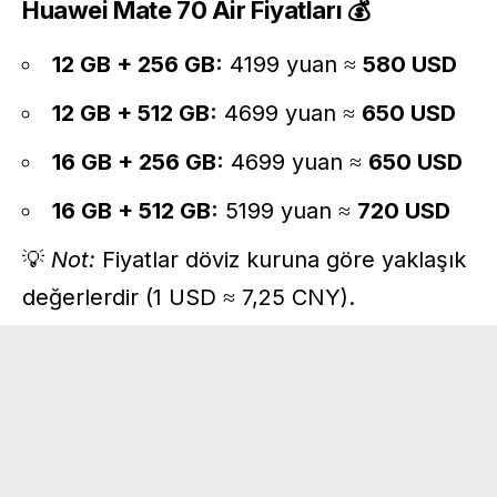
Huawei Mate 70 Air Fiyatları 💰
12 GB + 256 GB:
4199 yuan ≈
580 USD
12 GB + 512 GB:
4699 yuan ≈
650 USD
16 GB + 256 GB:
4699 yuan ≈
650 USD
16 GB + 512 GB:
5199 yuan ≈
720 USD
💡
Not:
Fiyatlar döviz kuruna göre yaklaşık
değerlerdir (1 USD ≈ 7,25 CNY).