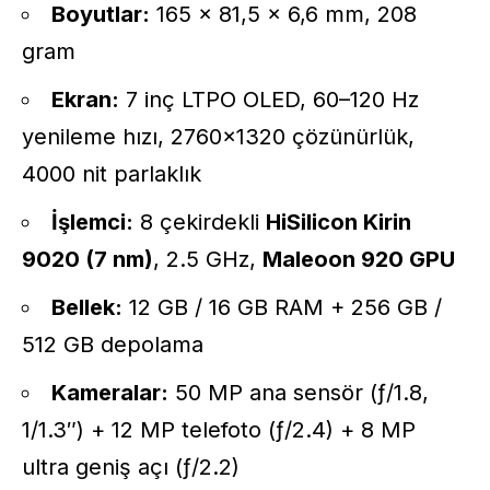
Boyutlar:
165 × 81,5 × 6,6 mm, 208
gram
Ekran:
7 inç LTPO OLED, 60–120 Hz
yenileme hızı, 2760×1320 çözünürlük,
4000 nit parlaklık
İşlemci:
8 çekirdekli
HiSilicon Kirin
9020 (7 nm)
, 2.5 GHz,
Maleoon 920 GPU
Bellek:
12 GB / 16 GB RAM + 256 GB /
512 GB depolama
Kameralar:
50 MP ana sensör (ƒ/1.8,
1/1.3″) + 12 MP telefoto (ƒ/2.4) + 8 MP
ultra geniş açı (ƒ/2.2)