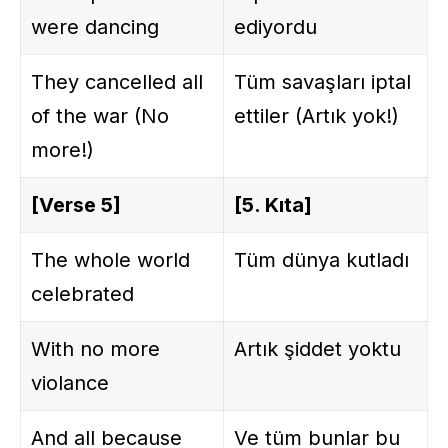
were dancing
ediyordu
They cancelled all
Tüm savaşları iptal
of the war (No
ettiler (Artık yok!)
more!)
[Verse 5]
[5. Kıta]
The whole world
Tüm dünya kutladı
celebrated
With no more
Artık şiddet yoktu
violance
And all because
Ve tüm bunlar bu