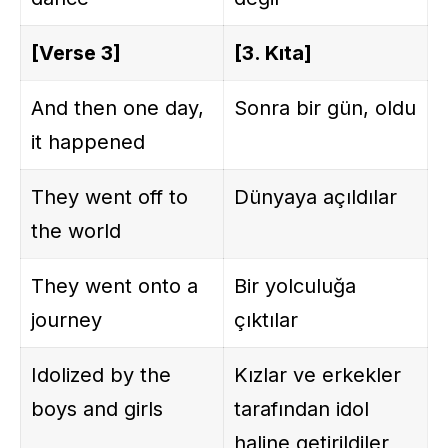
[Verse 3]
[3. Kıta]
And then one day,
Sonra bir gün, oldu
it happened
They went off to
Dünyaya açıldılar
the world
They went onto a
Bir yolculuğa
journey
çıktılar
Idolized by the
Kızlar ve erkekler
boys and girls
tarafından idol
haline getirildiler