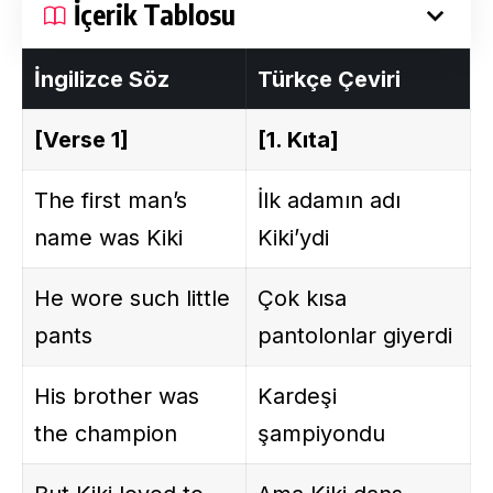
İçerik Tablosu
İngilizce Söz
Türkçe Çeviri
[Verse 1]
[1. Kıta]
The first man’s
İlk adamın adı
name was Kiki
Kiki’ydi
He wore such little
Çok kısa
pants
pantolonlar giyerdi
His brother was
Kardeşi
the champion
şampiyondu