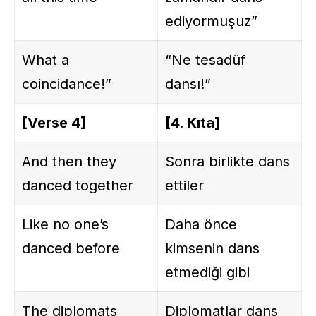
ediyormuşuz”
What a
“Ne tesadüf
coincidance!”
dansı!”
[Verse 4]
[4. Kıta]
And then they
Sonra birlikte dans
danced together
ettiler
Like no one’s
Daha önce
danced before
kimsenin dans
etmediği gibi
The diplomats
Diplomatlar dans