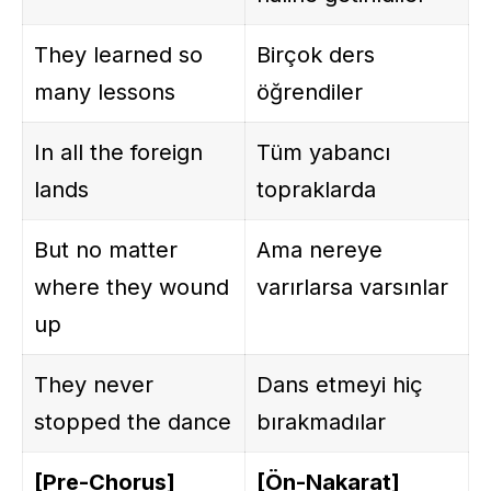
They learned so
Birçok ders
many lessons
öğrendiler
In all the foreign
Tüm yabancı
lands
topraklarda
But no matter
Ama nereye
where they wound
varırlarsa varsınlar
up
They never
Dans etmeyi hiç
stopped the dance
bırakmadılar
[Pre-Chorus]
[Ön-Nakarat]