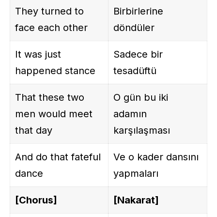
They turned to
Birbirlerine
face each other
döndüler
It was just
Sadece bir
happened stance
tesadüftü
That these two
O gün bu iki
men would meet
adamın
that day
karşılaşması
And do that fateful
Ve o kader dansını
dance
yapmaları
[Chorus]
[Nakarat]