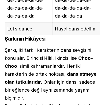
da-da-da-da-da-
da-da-da-da-da-
da-da-da-da-da-
da-da-da-da-da-
da-da-da-da
da-da-da-da
Let’s dance
Haydi dans edelim
Şarkının Hikâyesi
Şarkı, iki farklı karakterin dans sevgisini
konu alır. Birincisi
Kiki
, ikincisi ise
Choo-
Choo
isimli kahramanlardır. Her iki
karakterin de ortak noktası,
dans etmeye
olan tutkularıdır
. Onlar için dans, sadece
bir eğlence değil aynı zamanda yaşam
biçimidir.