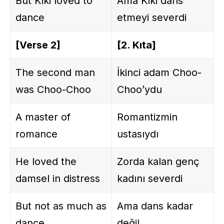
But Kiki loved to
Ama Kiki dans
dance
etmeyi severdi
[Verse 2]
[2. Kıta]
The second man
İkinci adam Choo-
was Choo-Choo
Choo’ydu
A master of
Romantizmin
romance
ustasıydı
He loved the
Zorda kalan genç
damsel in distress
kadını severdi
But not as much as
Ama dans kadar
dance
değil