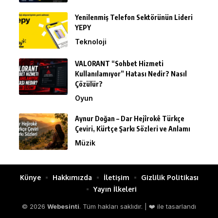
Yenilenmiş Telefon Sektörünün Lideri
YEPY
Teknoloji
VALORANT “Sohbet Hizmeti
Kullanılamıyor” Hatası Nedir? Nasıl
Çözülür?
Oyun
Aynur Doğan – Dar Hejîrokê Türkçe
Çeviri, Kürtçe Şarkı Sözleri ve Anlamı
Müzik
Künye
Hakkımızda
İletişim
Gizlilik Politikası
Yayın İlkeleri
© 2026
Webesinti
. Tüm hakları saklıdır. | ❤️ ile tasarlandı