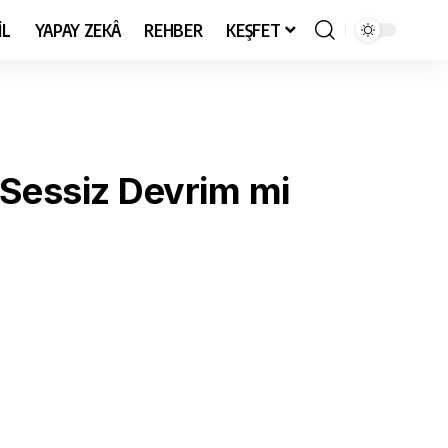
İL
YAPAY ZEKÂ
REHBER
KEŞFET
 Sessiz Devrim mi