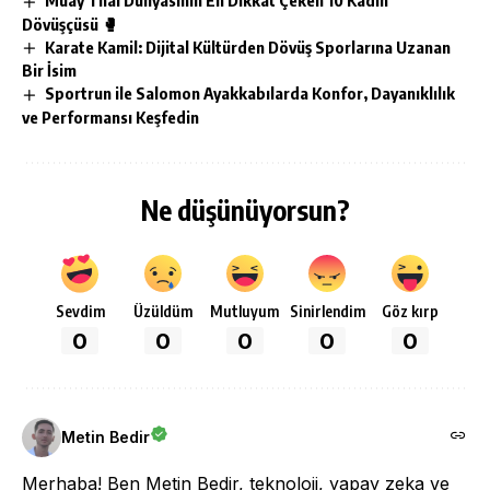
Dövüşçüsü 🥊
Karate Kamil: Dijital Kültürden Dövüş Sporlarına Uzanan
Bir İsim
Sportrun ile Salomon Ayakkabılarda Konfor, Dayanıklılık
ve Performansı Keşfedin
Ne düşünüyorsun?
Sevdim
Üzüldüm
Mutluyum
Sinirlendim
Göz kırp
0
0
0
0
0
Metin Bedir
Merhaba! Ben Metin Bedir, teknoloji, yapay zeka ve