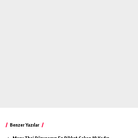
Benzer Yazılar
Muay Thai Dünyasının En Dikkat Çeken 10 Kadın