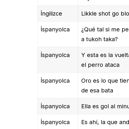
İngilizce
Likkle shot go bl
İspanyolca
¿Qué tal si me pe
a tukoh taka?
İspanyolca
Y esta es la vuel
el perro ataca
İspanyolca
Oro es lo que tie
de esa bata
İspanyolca
Ella es gol al min
İspanyolca
Es ahí, la que an