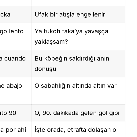
ocka
Ufak bir atışla engellenir
go lento
Ya tukoh taka’ya yavaşça
yaklaşsam?
ta cuando
Bu köpeğin saldırdığı anın
dönüşü
ne abajo
O sabahlığın altında altın var
uto 90
O, 90. dakikada gelen gol gibi
da por ahí
İşte orada, etrafta dolaşan o