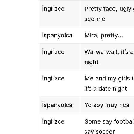
İngilizce
Pretty face, ugly 
see me
İspanyolca
Mira, pretty…
İngilizce
Wa-wa-wait, it’s a
night
İngilizce
Me and my girls t
it’s a date night
İspanyolca
Yo soy muy rica
İngilizce
Some say footbal
say soccer