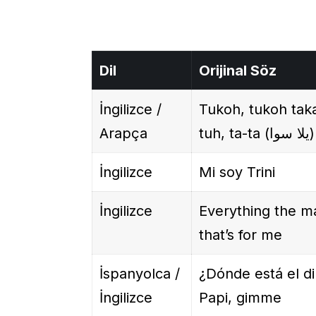
Dil
Orijinal Söz
İngilizce /
Tukoh, tukoh tak
Arapça
tuh, ta-ta (يلا سوا)
İngilizce
Mi soy Trini
İngilizce
Everything the m
that’s for me
İspanyolca /
¿Dónde está el d
İngilizce
Papi, gimme