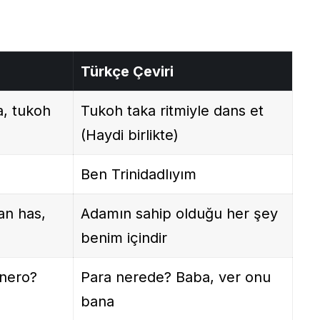
Türkçe Çeviri
a, tukoh
Tukoh taka ritmiyle dans et
(Haydi birlikte)
Ben Trinidadlıyım
an has,
Adamın sahip olduğu her şey
benim içindir
inero?
Para nerede? Baba, ver onu
bana