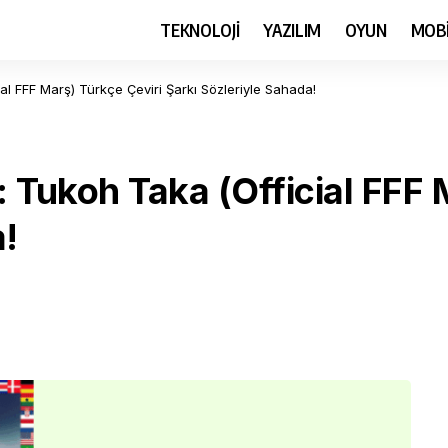
TEKNOLOJİ
YAZILIM
OYUN
MOB
l FFF Marş) Türkçe Çeviri Şarkı Sözleriyle Sahada!
 Tukoh Taka (Official FFF 
a!