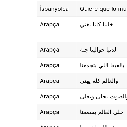
İspanyolca
Quiere que lo mu
Arapça
خلينا كلنا نغني
Arapça
الدنيا حوالينا جنة
Arapça
بالفيفا اللي بتجمعنا
Arapça
والعالم كله يهني
Arapça
الصوت يحلى ويعلى
Arapça
خلي العالم يسمعنا