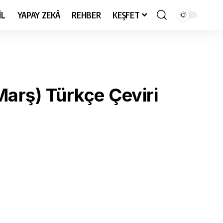
İL
YAPAY ZEKÂ
REHBER
KEŞFET
Marş) Türkçe Çeviri