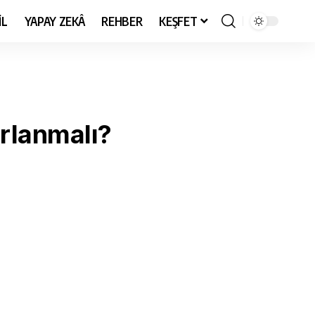
İL
YAPAY ZEKÂ
REHBER
KEŞFET
ırlanmalı?