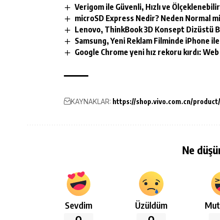
Verigom ile Güvenli, Hızlı ve Ölçeklenebilir 
microSD Express Nedir? Neden Normal mic
Lenovo, ThinkBook 3D Konsept Dizüstü Bilg
Samsung, Yeni Reklam Filminde iPhone ile 
Google Chrome yeni hız rekoru kırdı: Web
KAYNAKLAR:
https://shop.vivo.com.cn/product
Ne düşü
Sevdim
Üzüldüm
Mut
0
0