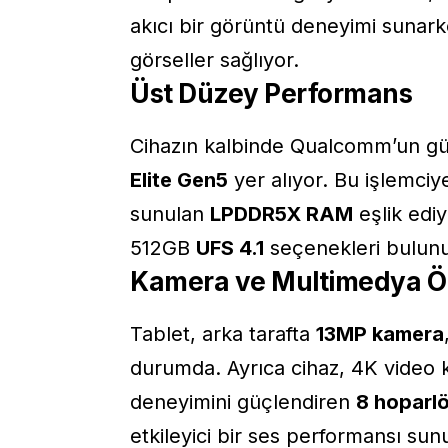
akıcı bir görüntü deneyimi sunar
görseller sağlıyor.
Üst Düzey Performans
Cihazın kalbinde Qualcomm’un güç
Elite Gen5
yer alıyor. Bu işlemci
sunulan
LPDDR5X RAM
eşlik edi
512GB
UFS 4.1
seçenekleri bulunu
Kamera ve Multimedya Öze
Tablet, arka tarafta
13MP kamera
durumda. Ayrıca cihaz, 4K video 
deneyimini güçlendiren
8 hoparlö
etkileyici bir ses performansı sun