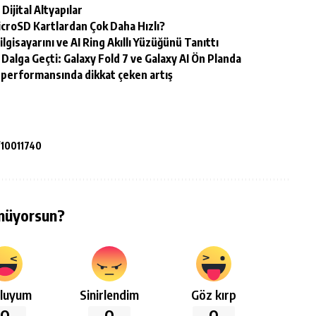
Dijital Altyapılar
roSD Kartlardan Çok Daha Hızlı?
isayarını ve AI Ring Akıllı Yüzüğünü Tanıttı
Dalga Geçti: Galaxy Fold 7 ve Galaxy AI Ön Planda
 performansında dikkat çeken artış
/10011740
nüyorsun?
luyum
Sinirlendim
Göz kırp
0
0
0