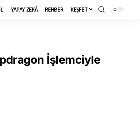
İL
YAPAY ZEKÂ
REHBER
KEŞFET
apdragon İşlemciyle