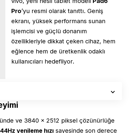
vivo, yeni nesil tablet modeli
Pad6
Pro
’yu resmi olarak tanıttı. Geniş
ekranı, yüksek performans sunan
işlemcisi ve güçlü donanım
özellikleriyle dikkat çeken cihaz, hem
eğlence hem de üretkenlik odaklı
kullanıcıları hedefliyor.
eyimi
ğünde ve 3840 × 2512 piksel çözünürlüğe
144Hz yenileme hızı
sayesinde son derece