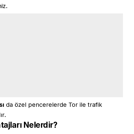
iz.
sı
da özel pencerelerde Tor ile trafik
r.
ajları Nelerdir?