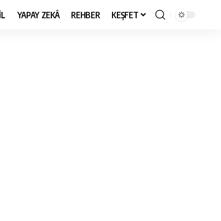
İL
YAPAY ZEKÂ
REHBER
KEŞFET