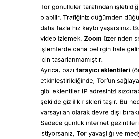
Tor gönüllüler tarafından işletildiğ
olabilir. Trafiğiniz düğümden dü
daha fazla hız kaybı yaşarsınız. 
video izlemek,
Zoom
üzerinden se
işlemlerde daha belirgin hale geli
için tasarlanmamıştır.
Ayrıca, bazı
tarayıcı eklentileri
(ör
etkinleştirildiğinde, Tor’un sağlayabi
gibi eklentiler IP adresinizi sızdırab
şekilde gizlilik riskleri taşır. Bu n
varsayılan olarak devre dışı bırakı
Sadece günlük internet gezintilerin
istiyorsanız,
Tor
yavaşlığı ve med