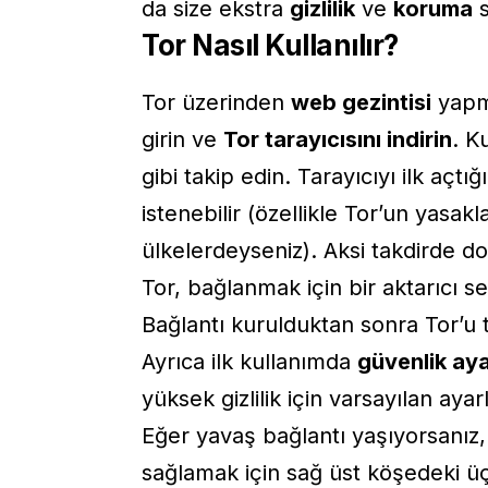
da size ekstra
gizlilik
ve
koruma
s
Tor Nasıl Kullanılır?
Tor üzerinden
web gezintisi
yapma
girin ve
Tor tarayıcısını indirin
. K
gibi takip edin. Tarayıcıyı ilk açt
istenebilir (özellikle Tor’un yasak
ülkelerdeyseniz). Aksi takdirde do
Tor, bağlanmak için bir aktarıcı s
Bağlantı kurulduktan sonra Tor’u tıp
Ayrıca ilk kullanımda
güvenlik aya
yüksek gizlilik için varsayılan ayar
Eğer yavaş bağlantı yaşıyorsanız,
sağlamak için sağ üst köşedeki üç