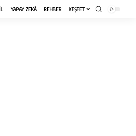
İL
YAPAY ZEKÂ
REHBER
KEŞFET