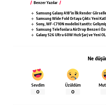
Benzer Yazılar
Samsung Galaxy A18’in İlk Render Görseller
Samsung Wide Fold Ortaya Çıktı: Yeni Katla
Sony, WF-C710N modelini tanıttı: Gelişmi
Samsung Telefonlara AirDrop Benzeri Öze
Galaxy S26 Ultra 60W Hızlı Şarj ve Yeni OL
Ne düşü
Sevdim
Üzüldüm
Mut
0
0