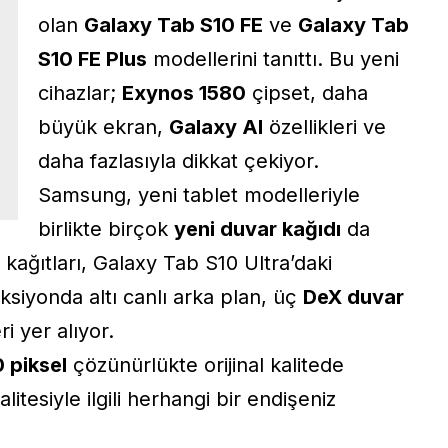
olan
Galaxy Tab S10 FE
ve
Galaxy Tab
S10 FE Plus
modellerini tanıttı. Bu yeni
cihazlar;
Exynos 1580
çipset, daha
büyük ekran,
Galaxy AI
özellikleri ve
daha fazlasıyla dikkat çekiyor.
Samsung, yeni tablet modelleriyle
birlikte birçok
yeni duvar kağıdı
da
kağıtları, Galaxy Tab S10 Ultra’daki
eksiyonda altı canlı arka plan, üç
DeX duvar
i yer alıyor.
 piksel
çözünürlükte orijinal kalitede
tesiyle ilgili herhangi bir endişeniz