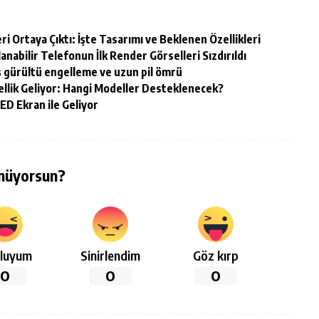
i Ortaya Çıktı: İşte Tasarımı ve Beklenen Özellikleri
nabilir Telefonun İlk Render Görselleri Sızdırıldı
ş gürültü engelleme ve uzun pil ömrü
llik Geliyor: Hangi Modeller Desteklenecek?
ED Ekran ile Geliyor
nüyorsun?
luyum
Sinirlendim
Göz kırp
0
0
0