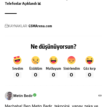
Telefonlar Açıklandı 📊
KAYNAKLAR:
GSMArena.com
Ne düşünüyorsun?
Sevdim
Üzüldüm
Mutluyum
Sinirlendim
Göz kırp
0
0
0
0
0
Metin Bedir
Merhaba! Ben Metin Bedir, teknoloji, yapay zeka ve