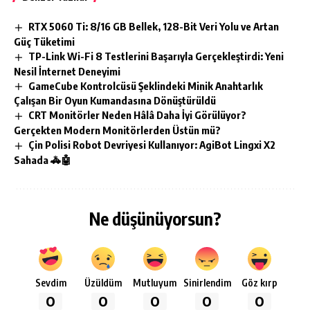
RTX 5060 Ti: 8/16 GB Bellek, 128-Bit Veri Yolu ve Artan
Güç Tüketimi
TP-Link Wi-Fi 8 Testlerini Başarıyla Gerçekleştirdi: Yeni
Nesil İnternet Deneyimi
GameCube Kontrolcüsü Şeklindeki Minik Anahtarlık
Çalışan Bir Oyun Kumandasına Dönüştürüldü
CRT Monitörler Neden Hâlâ Daha İyi Görülüyor?
Gerçekten Modern Monitörlerden Üstün mü?
Çin Polisi Robot Devriyesi Kullanıyor: AgiBot Lingxi X2
Sahada 🚓🤖
Ne düşünüyorsun?
Sevdim
Üzüldüm
Mutluyum
Sinirlendim
Göz kırp
0
0
0
0
0