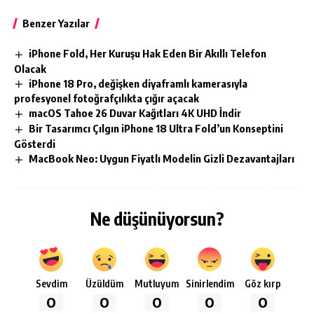
Benzer Yazılar
iPhone Fold, Her Kuruşu Hak Eden Bir Akıllı Telefon
Olacak
iPhone 18 Pro, değişken diyaframlı kamerasıyla
profesyonel fotoğrafçılıkta çığır açacak
macOS Tahoe 26 Duvar Kağıtları 4K UHD İndir
Bir Tasarımcı Çılgın iPhone 18 Ultra Fold’un Konseptini
Gösterdi
MacBook Neo: Uygun Fiyatlı Modelin Gizli Dezavantajları
Ne düşünüyorsun?
Sevdim
Üzüldüm
Mutluyum
Sinirlendim
Göz kırp
0
0
0
0
0