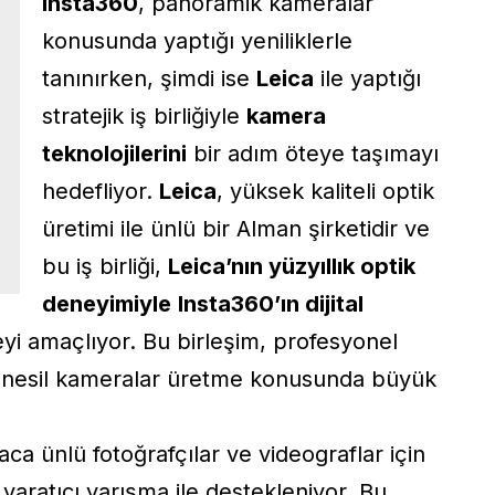
Insta360
, panoramik kameralar
konusunda yaptığı yeniliklerle
tanınırken, şimdi ise
Leica
ile yaptığı
stratejik iş birliğiyle
kamera
teknolojilerini
bir adım öteye taşımayı
hedefliyor.
Leica
, yüksek kaliteli optik
üretimi ile ünlü bir Alman şirketidir ve
bu iş birliği,
Leica’nın yüzyıllık optik
deneyimiyle
Insta360’ın dijital
eyi amaçlıyor. Bu birleşim, profesyonel
eni nesil kameralar üretme konusunda büyük
nyaca ünlü fotoğrafçılar ve videograflar için
 yaratıcı yarışma ile destekleniyor. Bu