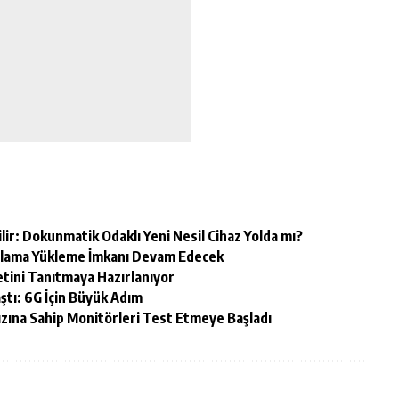
lir: Dokunmatik Odaklı Yeni Nesil Cihaz Yolda mı?
gulama Yükleme İmkanı Devam Edecek
tini Tanıtmaya Hazırlanıyor
aştı: 6G İçin Büyük Adım
zına Sahip Monitörleri Test Etmeye Başladı