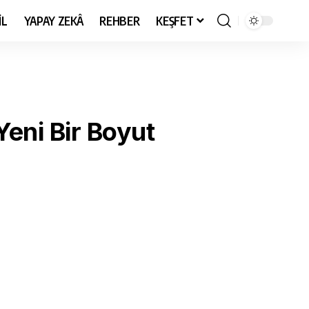
İL
YAPAY ZEKÂ
REHBER
KEŞFET
Yeni Bir Boyut