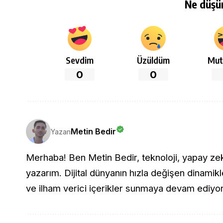
Ne düşü
Sevdim
Üzüldüm
Mut
0
0
Metin Bedir
Yazan
Merhaba! Ben Metin Bedir, teknoloji, yapay zeka 
yazarım. Dijital dünyanın hızla değişen dinamikle
ve ilham verici içerikler sunmaya devam ediyo