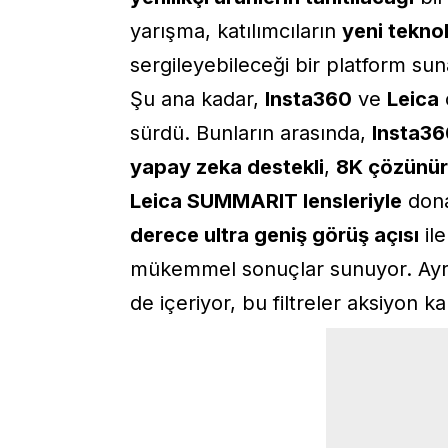
yarışma, katılımcıların
yeni teknol
sergileyebileceği bir platform su
Şu ana kadar,
Insta360
ve
Leica
sürdü. Bunların arasında,
Insta36
yapay zeka destekli
,
8K çözünür
Leica SUMMARIT lensleriyle
dona
derece ultra geniş görüş açısı
il
mükemmel sonuçlar sunuyor. Ay
de içeriyor, bu filtreler aksiyon 