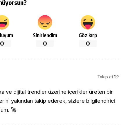
nüyorsun?
luyum
Sinirlendim
Göz kırp
0
0
0
Takip et
ve dijital trendler üzerine içerikler üreten bir
rini yakından takip ederek, sizlere bilgilendirici
rum. 🚀