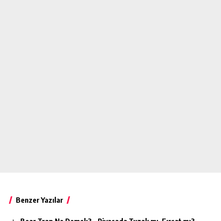
Benzer Yazılar
Bear Trap Ne Demek? – Piyasada Tuzak mı, Fırsat mı?