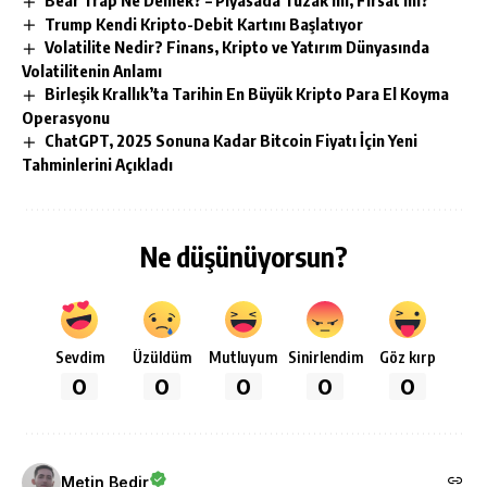
Trump Kendi Kripto-Debit Kartını Başlatıyor
Volatilite Nedir? Finans, Kripto ve Yatırım Dünyasında
Volatilitenin Anlamı
Birleşik Krallık’ta Tarihin En Büyük Kripto Para El Koyma
Operasyonu
ChatGPT, 2025 Sonuna Kadar Bitcoin Fiyatı İçin Yeni
Tahminlerini Açıkladı
Ne düşünüyorsun?
Sevdim
Üzüldüm
Mutluyum
Sinirlendim
Göz kırp
0
0
0
0
0
Metin Bedir