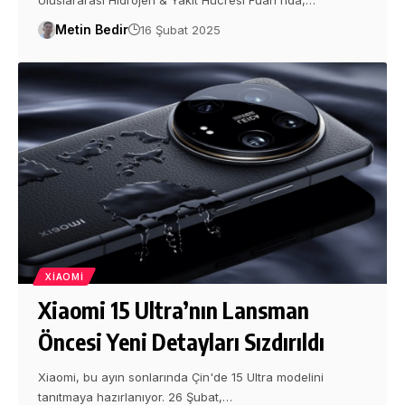
Uluslararası Hidrojen & Yakıt Hücresi Fuarı'nda,…
Metin Bedir
16 Şubat 2025
XIAOMI
Xiaomi 15 Ultra’nın Lansman
Öncesi Yeni Detayları Sızdırıldı
Xiaomi, bu ayın sonlarında Çin'de 15 Ultra modelini
tanıtmaya hazırlanıyor. 26 Şubat,…