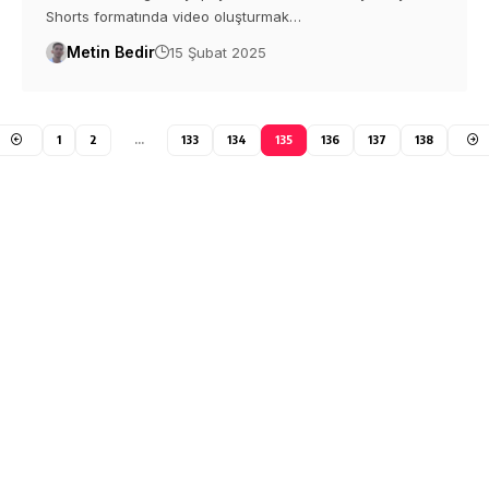
Shorts formatında video oluşturmak…
Metin Bedir
15 Şubat 2025
1
2
…
133
134
135
136
137
138