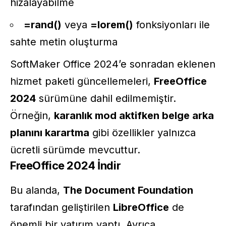
hizalayabilme
=rand()
veya
=lorem()
fonksiyonları ile
sahte metin oluşturma
SoftMaker Office 2024’e sonradan eklenen
hizmet paketi güncellemeleri,
FreeOffice
2024
sürümüne dahil edilmemiştir.
Örneğin,
karanlık mod aktifken belge arka
planını karartma
gibi özellikler yalnızca
ücretli sürümde mevcuttur.
FreeOffice 2024 İndir
Bu alanda,
The Document Foundation
tarafından geliştirilen
LibreOffice
de
önemli bir yatırım yaptı. Ayrıca