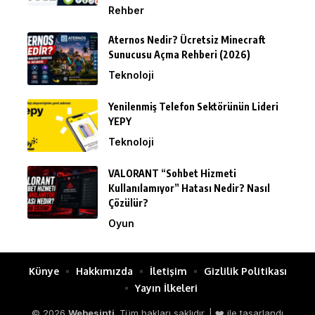
Rehber
Aternos Nedir? Ücretsiz Minecraft
Sunucusu Açma Rehberi (2026)
Teknoloji
Yenilenmiş Telefon Sektörünün Lideri
YEPY
Teknoloji
VALORANT “Sohbet Hizmeti
Kullanılamıyor” Hatası Nedir? Nasıl
Çözülür?
Oyun
Künye
Hakkımızda
İletişim
Gizlilik Politikası
Yayın İlkeleri
© 2026
Webesinti
. Tüm hakları saklıdır. | ❤️ ile tasarlandı