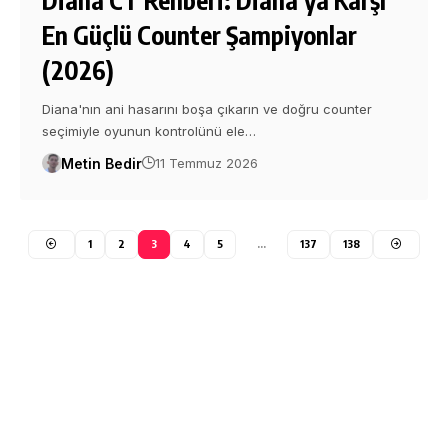
En Güçlü Counter Şampiyonlar
(2026)
Diana'nın ani hasarını boşa çıkarın ve doğru counter
seçimiyle oyunun kontrolünü ele…
Metin Bedir
11 Temmuz 2026
1
2
3
4
5
…
137
138